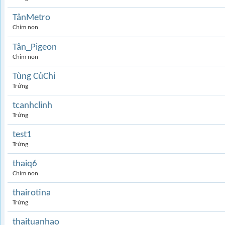
TânMetro
Chim non
Tân_Pigeon
Chim non
Tùng CủChi
Trứng
tcanhclinh
Trứng
test1
Trứng
thaiq6
Chim non
thairotina
Trứng
thaituanhao