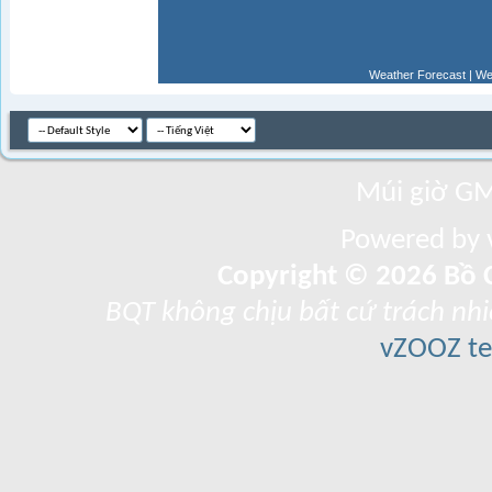
Weather Forecast
|
We
Múi giờ GM
Powered by v
Copyright © 2026 Bồ C
BQT không chịu bất cứ trách nhi
vZOOZ 