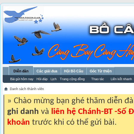
Diễn đàn
Các giải đua
Hội Bồ Câu
Góc Từ thiện
Bài gửi hôm nay
Hỏi đáp
Lịch
Trang cộng đồng
Thao tác
Liên kết nhanh
Danh sách thành viên
» Chào mừng bạn ghé thăm diễn đ
ghi danh
và
liên hệ Chánh-BT -Số Đ
khoản
trước khi có thể gửi bài.