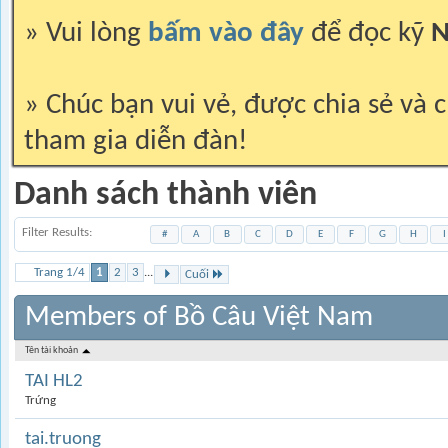
» Vui lòng
bấm vào đây
để đọc kỹ
N
» Chúc bạn vui vẻ, được chia sẻ và c
tham gia diễn đàn!
Danh sách thành viên
Filter Results
#
A
B
C
D
E
F
G
H
I
Trang 1/4
1
2
3
...
Cuối
Members of Bồ Câu Việt Nam
Tên tài khoản
TAI HL2
Trứng
tai.truong