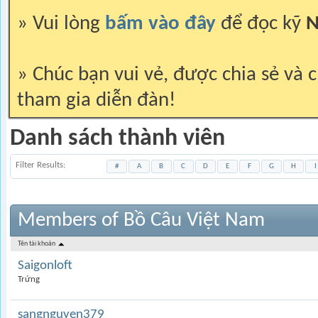
» Vui lòng
bấm vào đây
để đọc kỹ
N
» Chúc bạn vui vẻ, được chia sẻ và c
tham gia diễn đàn!
Danh sách thành viên
Filter Results
#
A
B
C
D
E
F
G
H
I
Members of Bồ Câu Việt Nam
Tên tài khoản
Saigonloft
Trứng
sangnguyen379