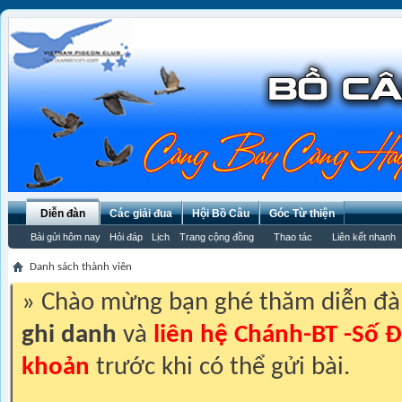
Diễn đàn
Các giải đua
Hội Bồ Câu
Góc Từ thiện
Bài gửi hôm nay
Hỏi đáp
Lịch
Trang cộng đồng
Thao tác
Liên kết nhanh
Danh sách thành viên
» Chào mừng bạn ghé thăm diễn đ
ghi danh
và
liên hệ Chánh-BT -Số Đ
khoản
trước khi có thể gửi bài.