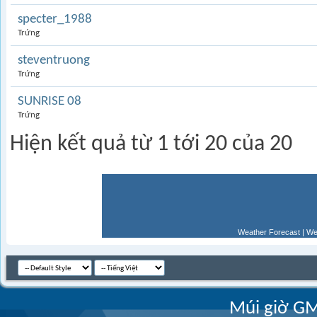
specter_1988
Trứng
steventruong
Trứng
SUNRISE 08
Trứng
Hiện kết quả từ 1 tới 20 của 20
Weather Forecast
|
We
Múi giờ GM