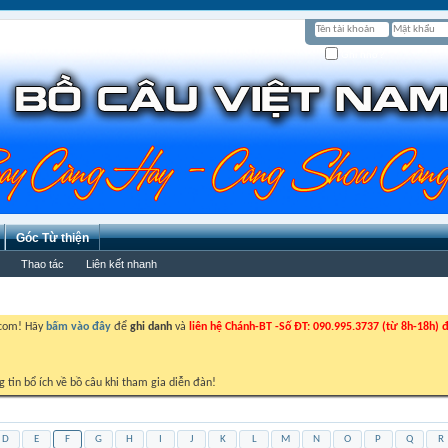
Ghi nhớ?
Góc Từ thiện
Thao tác
Liên kết nhanh
.com! Hãy
bấm vào đây
để
ghi danh
và
liên hệ Chánh-BT -Số ĐT: 090.995.3737 (từ 8h-18h) đ
g tin bổ ích về bồ câu khi tham gia diễn đàn!
D
E
F
G
H
I
J
K
L
M
N
O
P
Q
R