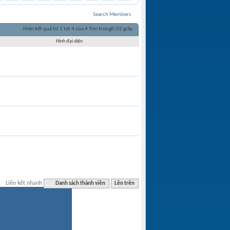
Search Members
Hiện kết quả từ 1 tới 4 của 4
Tìm trong
0,02
giây.
Hình đại diện
Liên kết nhanh
Danh sách thành viên
Lên trên