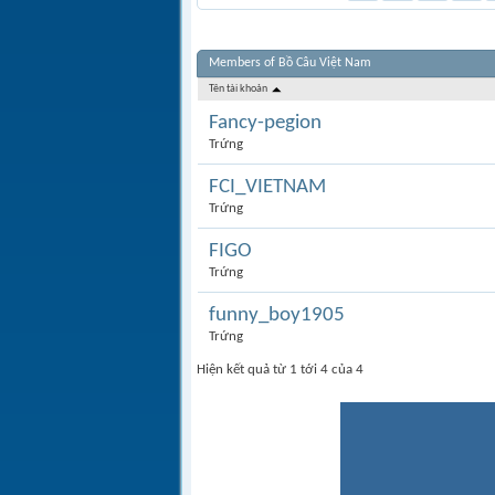
Members of Bồ Câu Việt Nam
Tên tài khoản
Fancy-pegion
Trứng
FCI_VIETNAM
Trứng
FIGO
Trứng
funny_boy1905
Trứng
Hiện kết quả từ 1 tới 4 của 4