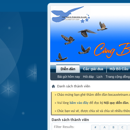
Diễn đàn
Các giải đua
Hội Bồ Câu
Bài gửi hôm nay
Hỏi đáp
Lịch
Trang cộng đồng
Danh sách thành viên
» Chào mừng bạn ghé thăm diễn đàn bocauvietnam
» Vui lòng
bấm vào đây
để đọc kỹ
Nội quy diễn đàn.
» Chúc bạn vui vẻ, được chia sẻ và chia sẻ nhiều thôn
Danh sách thành viên
Filter Results
#
A
B
C