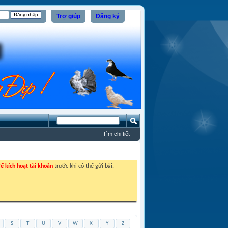
Trợ giúp
Đăng ký
Tìm chi tiết
ể kích hoạt tài khoản
trước khi có thể gửi bài.
S
T
U
V
W
X
Y
Z