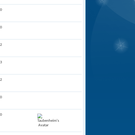
0
0
2
3
2
0
0