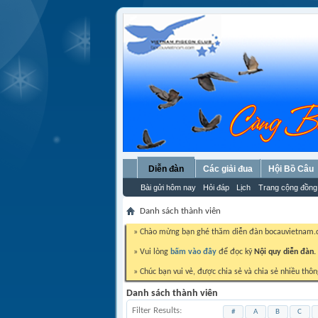
Diễn đàn
Các giải đua
Hội Bồ Câu
Bài gửi hôm nay
Hỏi đáp
Lịch
Trang cộng đồng
Danh sách thành viên
» Chào mừng bạn ghé thăm diễn đàn bocauvietnam
» Vui lòng
bấm vào đây
để đọc kỹ
Nội quy diễn đàn.
» Chúc bạn vui vẻ, được chia sẻ và chia sẻ nhiều thôn
Danh sách thành viên
Filter Results
#
A
B
C