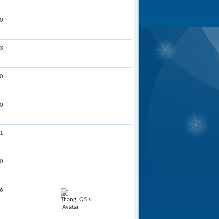
0
3
0
0
1
0
6