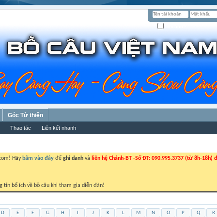
Ghi nhớ?
Góc Từ thiện
Thao tác
Liên kết nhanh
.com! Hãy
bấm vào đây
để
ghi danh
và
liên hệ Chánh-BT -Số ĐT: 090.995.3737 (từ 8h-18h) đ
g tin bổ ích về bồ câu khi tham gia diễn đàn!
D
E
F
G
H
I
J
K
L
M
N
O
P
Q
R