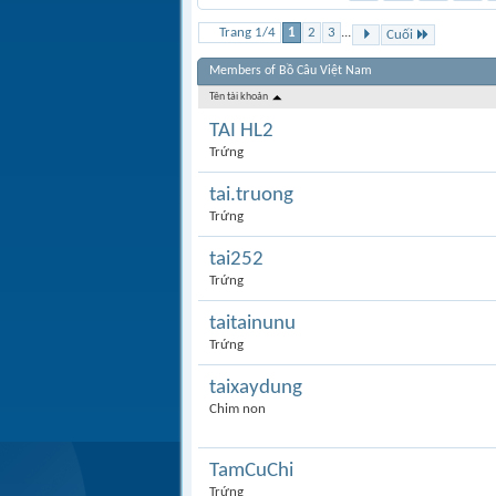
Trang 1/4
1
2
3
...
Cuối
Members of Bồ Câu Việt Nam
Tên tài khoản
TAI HL2
Trứng
tai.truong
Trứng
tai252
Trứng
taitainunu
Trứng
taixaydung
Chim non
TamCuChi
Trứng