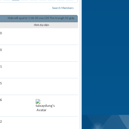
Search Members
Hiện kết quả từ 1 tới 30 của 120
Tìm trong
0,02
giây.
Hình đại diện
0
0
1
5
6
2