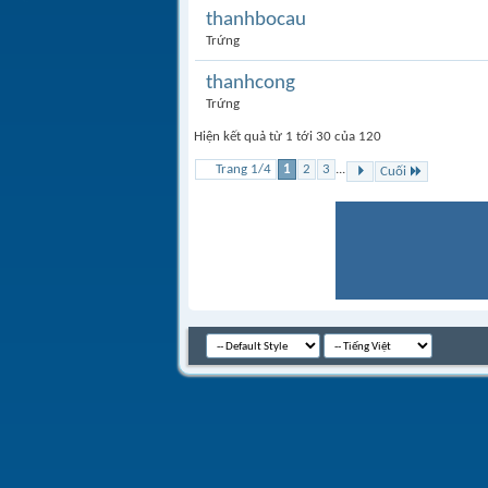
thanhbocau
Trứng
thanhcong
Trứng
Hiện kết quả từ 1 tới 30 của 120
Trang 1/4
1
2
3
...
Cuối