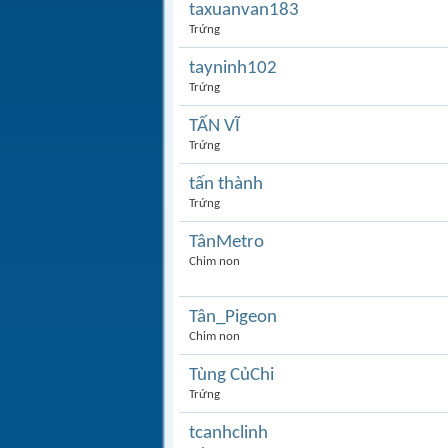
taxuanvan183
Trứng
tayninh102
Trứng
TẤN VĨ
Trứng
tấn thành
Trứng
TânMetro
Chim non
Tân_Pigeon
Chim non
Tùng CủChi
Trứng
tcanhclinh