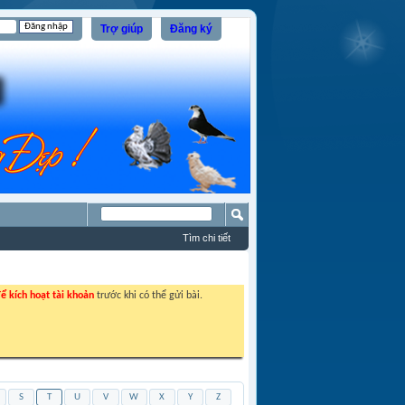
Trợ giúp
Đăng ký
Tìm chi tiết
ể kích hoạt tài khoản
trước khi có thể gửi bài.
S
T
U
V
W
X
Y
Z