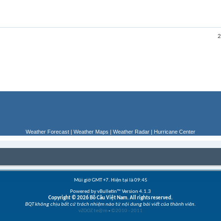
2
Weather Forecast
|
Weather Maps
|
Weather Radar
|
Hurricane Center
Múi giờ GMT +7. Hiện tại là
09:45
Powered by vBulletin™ Version 4.1.3
Copyright © 2026 Bồ Câu Việt Nam. All rights reserved.
BQT không chịu bất cứ trách nhiệm nào từ nội dung bài viết của thành viên.
vZOOZ te@m
-
©2010 - 2011