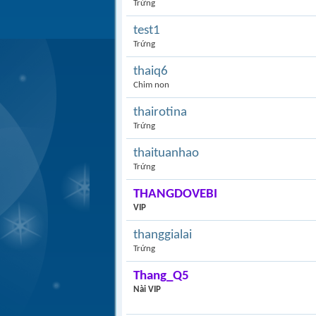
Trứng
test1
Trứng
thaiq6
Chim non
thairotina
Trứng
thaituanhao
Trứng
THANGDOVEBI
VIP
thanggialai
Trứng
Thang_Q5
Nài VIP