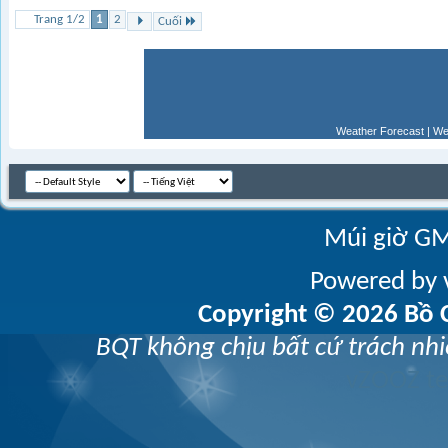
Trang 1/2
1
2
Cuối
Weather Forecast
|
We
Múi giờ GM
Powered by v
Copyright © 2026 Bồ C
BQT không chịu bất cứ trách nhi
vZOOZ 