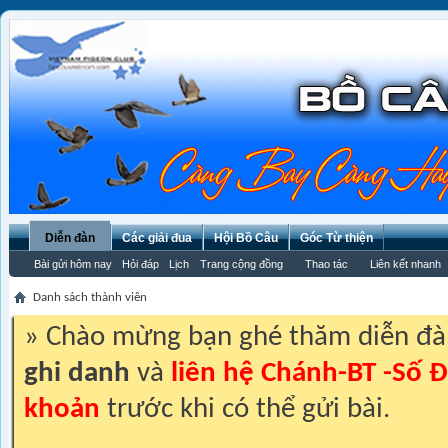
Diễn đàn
Các giải đua
Hội Bồ Câu
Góc Từ thiện
Bài gửi hôm nay
Hỏi đáp
Lịch
Trang cộng đồng
Thao tác
Liên kết nhanh
Danh sách thành viên
» Chào mừng bạn ghé thăm diễn đ
ghi danh
và
liên hệ Chánh-BT -Số Đ
khoản
trước khi có thể gửi bài.