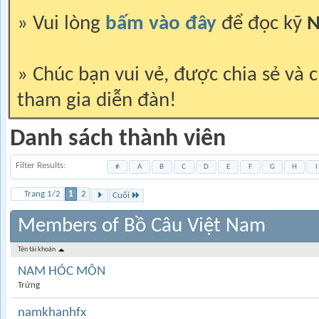
» Vui lòng
bấm vào đây
để đọc kỹ
N
» Chúc bạn vui vẻ, được chia sẻ và c
tham gia diễn đàn!
Danh sách thành viên
Filter Results
#
A
B
C
D
E
F
G
H
I
Trang 1/2
1
2
Cuối
Members of Bồ Câu Việt Nam
Tên tài khoản
NAM HÓC MÔN
Trứng
namkhanhfx