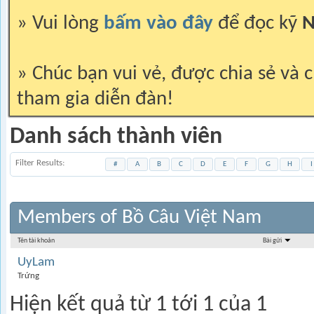
» Vui lòng
bấm vào đây
để đọc kỹ
N
» Chúc bạn vui vẻ, được chia sẻ và c
tham gia diễn đàn!
Danh sách thành viên
Filter Results
#
A
B
C
D
E
F
G
H
I
Members of Bồ Câu Việt Nam
Tên tài khoản
Bài gửi
UyLam
Trứng
Hiện kết quả từ 1 tới 1 của 1