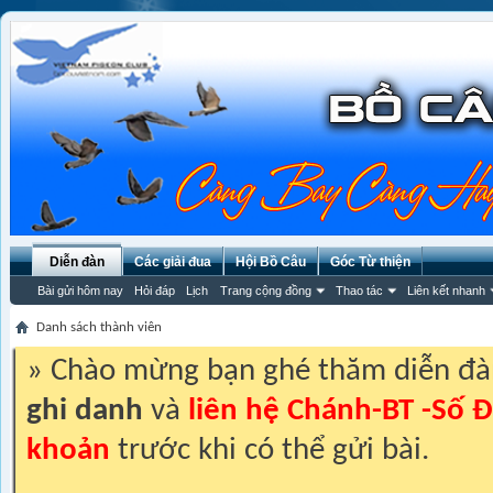
Diễn đàn
Các giải đua
Hội Bồ Câu
Góc Từ thiện
Bài gửi hôm nay
Hỏi đáp
Lịch
Trang cộng đồng
Thao tác
Liên kết nhanh
Danh sách thành viên
» Chào mừng bạn ghé thăm diễn đ
ghi danh
và
liên hệ Chánh-BT -Số Đ
khoản
trước khi có thể gửi bài.