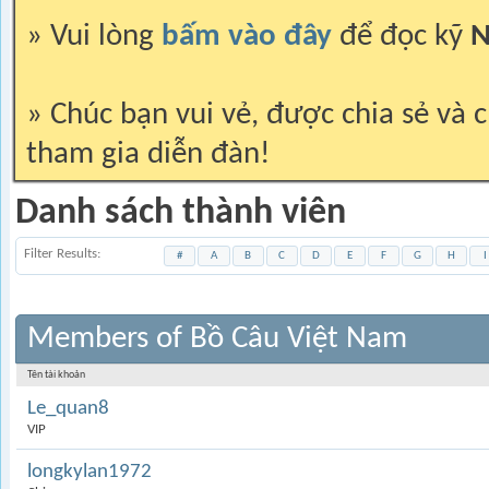
» Vui lòng
bấm vào đây
để đọc kỹ
N
» Chúc bạn vui vẻ, được chia sẻ và c
tham gia diễn đàn!
Danh sách thành viên
Filter Results
#
A
B
C
D
E
F
G
H
I
Members of Bồ Câu Việt Nam
Tên tài khoản
Le_quan8
VIP
longkylan1972