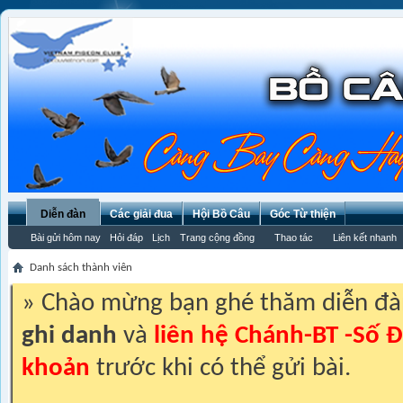
Diễn đàn
Các giải đua
Hội Bồ Câu
Góc Từ thiện
Bài gửi hôm nay
Hỏi đáp
Lịch
Trang cộng đồng
Thao tác
Liên kết nhanh
Danh sách thành viên
» Chào mừng bạn ghé thăm diễn đ
ghi danh
và
liên hệ Chánh-BT -Số Đ
khoản
trước khi có thể gửi bài.