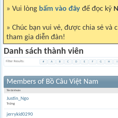
» Vui lòng
bấm vào đây
để đọc kỹ
N
» Chúc bạn vui vẻ, được chia sẻ và c
tham gia diễn đàn!
Danh sách thành viên
Filter Results
#
A
B
C
D
E
F
G
H
I
Members of Bồ Câu Việt Nam
Tên tài khoản
Justin_Ngo
Trứng
jerrykid0290