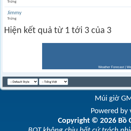
Trứng
Jimmy
Trứng
Hiện kết quả từ 1 tới 3 của 3
Weather Forecast
|
We
Múi giờ GM
Powered by v
Copyright © 2026 Bồ C
BQT không chịu bất cứ trách nhi