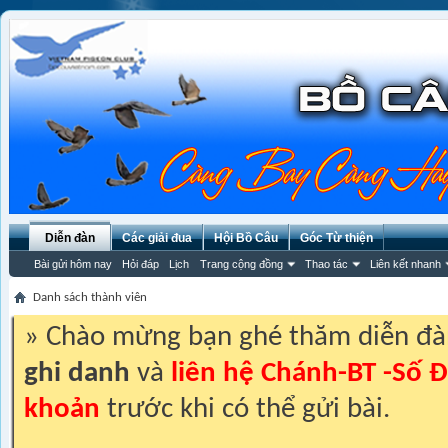
Diễn đàn
Các giải đua
Hội Bồ Câu
Góc Từ thiện
Bài gửi hôm nay
Hỏi đáp
Lịch
Trang cộng đồng
Thao tác
Liên kết nhanh
Danh sách thành viên
» Chào mừng bạn ghé thăm diễn đ
ghi danh
và
liên hệ Chánh-BT -Số Đ
khoản
trước khi có thể gửi bài.