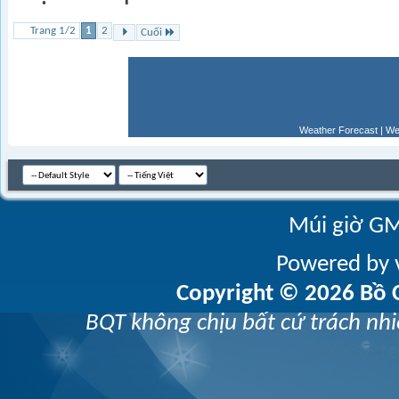
Trang 1/2
1
2
Cuối
Weather Forecast
|
We
Múi giờ GM
Powered by v
Copyright © 2026 Bồ C
BQT không chịu bất cứ trách nhi
vZOOZ 