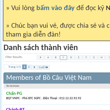
» Vui lòng
bấm vào đây
để đọc kỹ
N
» Chúc bạn vui vẻ, được chia sẻ và c
tham gia diễn đàn!
Danh sách thành viên
Filter Results
#
A
B
C
D
E
F
G
H
I
Trang 1/2
1
2
Cuối
Members of Bồ Câu Việt Nam
Tên tài khoản
Chấn PG
BQT VNPC - Phó BTC SGPC . Điện Thoại : 012.12.32.92.92
Chánh-BT