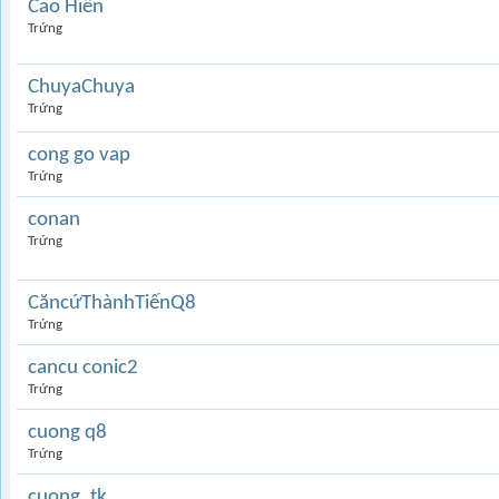
Cao Hiền
Trứng
ChuyaChuya
Trứng
cong go vap
Trứng
conan
Trứng
CăncứThànhTiếnQ8
Trứng
cancu conic2
Trứng
cuong q8
Trứng
cuong_tk