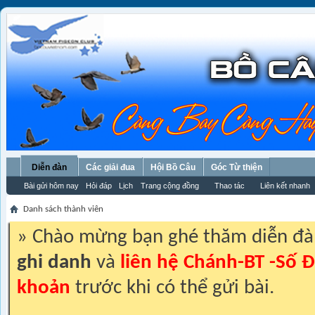
Diễn đàn
Các giải đua
Hội Bồ Câu
Góc Từ thiện
Bài gửi hôm nay
Hỏi đáp
Lịch
Trang cộng đồng
Thao tác
Liên kết nhanh
Danh sách thành viên
» Chào mừng bạn ghé thăm diễn đ
ghi danh
và
liên hệ Chánh-BT -Số Đ
khoản
trước khi có thể gửi bài.