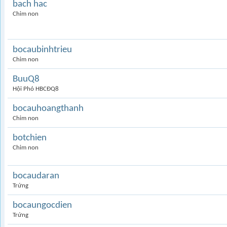
bach hac
Chim non
bocaubinhtrieu
Chim non
BuuQ8
Hội Phó HBCĐQ8
bocauhoangthanh
Chim non
botchien
Chim non
bocaudaran
Trứng
bocaungocdien
Trứng