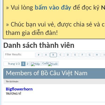
» Vui lòng
bấm vào đây
để đọc kỹ
N
» Chúc bạn vui vẻ, được chia sẻ và c
tham gia diễn đàn!
Danh sách thành viên
Filter Results
#
A
B
C
D
E
F
G
H
I
Cuối
Trang 1/2
1
2
Members of Bồ Câu Việt Nam
Tên tài khoản
Bigflowerhorn
TRƯƠNG VĨ