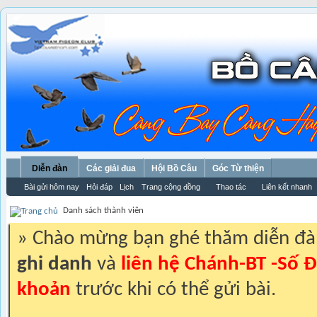
Diễn đàn
Các giải đua
Hội Bồ Câu
Góc Từ thiện
Bài gửi hôm nay
Hỏi đáp
Lịch
Trang cộng đồng
Thao tác
Liên kết nhanh
Danh sách thành viên
» Chào mừng bạn ghé thăm diễn đ
ghi danh
và
liên hệ Chánh-BT -Số Đ
khoản
trước khi có thể gửi bài.