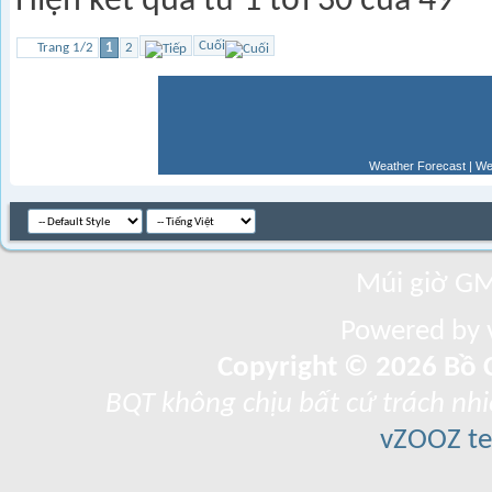
Hiện kết quả từ 1 tới 30 của 49
Cuối
Trang 1/2
1
2
Weather Forecast
|
We
Múi giờ GM
Powered by v
Copyright © 2026 Bồ C
BQT không chịu bất cứ trách nhi
vZOOZ 