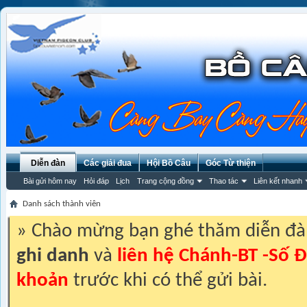
Diễn đàn
Các giải đua
Hội Bồ Câu
Góc Từ thiện
Bài gửi hôm nay
Hỏi đáp
Lịch
Trang cộng đồng
Thao tác
Liên kết nhanh
Danh sách thành viên
» Chào mừng bạn ghé thăm diễn đ
ghi danh
và
liên hệ Chánh-BT -Số Đ
khoản
trước khi có thể gửi bài.