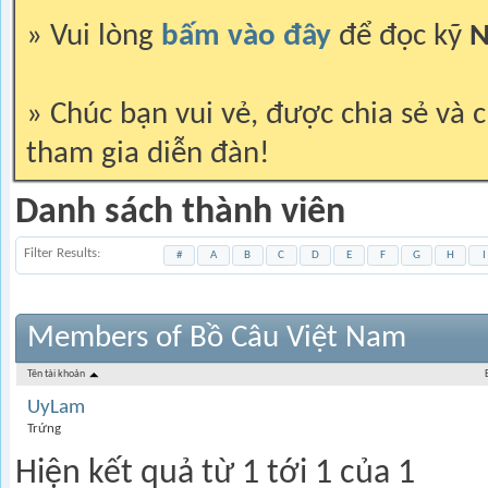
» Vui lòng
bấm vào đây
để đọc kỹ
N
» Chúc bạn vui vẻ, được chia sẻ và c
tham gia diễn đàn!
Danh sách thành viên
Filter Results
#
A
B
C
D
E
F
G
H
I
Members of Bồ Câu Việt Nam
Tên tài khoản
UyLam
Trứng
Hiện kết quả từ 1 tới 1 của 1