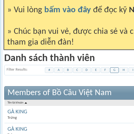
» Vui lòng
bấm vào đây
để đọc kỹ
N
» Chúc bạn vui vẻ, được chia sẻ và c
tham gia diễn đàn!
Danh sách thành viên
Filter Results
#
A
B
C
D
E
F
G
H
I
Members of Bồ Câu Việt Nam
Tên tài khoản
GÀ KING
Trứng
GÀ KING