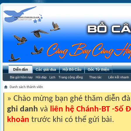
Diễn đàn
Các giải đua
Hội Bồ Câu
Góc Từ thiện
Bài gửi hôm nay
Hỏi đáp
Lịch
Trang cộng đồng
Thao tác
Liên kết nhanh
Danh sách thành viên
» Chào mừng bạn ghé thăm diễn đ
ghi danh
và
liên hệ Chánh-BT -Số Đ
khoản
trước khi có thể gửi bài.