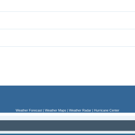
Weather Forecast
|
Weather Maps
|
Weather Radar
|
Hurricane Center