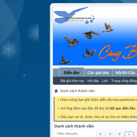
Diễn đàn
Các giải đua
Hội Bồ Câu
Bài gửi hôm nay
Hỏi đáp
Lịch
Trang cộng đồng
Danh sách thành viên
» Chào mừng bạn ghé thăm diễn đàn bocauvietnam
» Vui lòng
bấm vào đây
để đọc kỹ
Nội quy diễn đàn.
» Chúc bạn vui vẻ, được chia sẻ và chia sẻ nhiều thôn
Danh sách thành viên
Filter Results
#
A
B
C