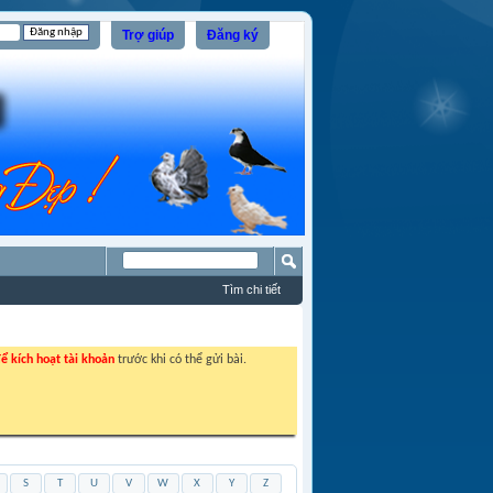
Trợ giúp
Đăng ký
Tìm chi tiết
ể kích hoạt tài khoản
trước khi có thể gửi bài.
S
T
U
V
W
X
Y
Z