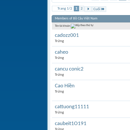
Trang 1/2
1
2
Cuối
Members of Bồ Câu Việt Nam
Tên tài khoản
cadozz001
Trứng
caheo
Trứng
cancu conic2
Trứng
Cao Hiền
Trứng
cattuong11111
Trứng
caubeit1O191
Trứng