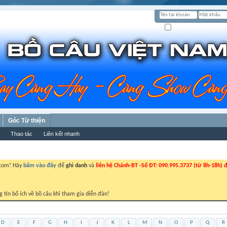
Ghi nhớ?
Góc Từ thiện
Thao tác
Liên kết nhanh
.com! Hãy
bấm vào đây
để
ghi danh
và
liên hệ Chánh-BT -Số ĐT: 090.995.3737 (từ 8h-18h) đ
g tin bổ ích về bồ câu khi tham gia diễn đàn!
D
E
F
G
H
I
J
K
L
M
N
O
P
Q
R