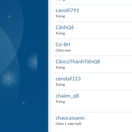
cavoi0791
Trứng
CảnhQ6
Trứng
Cừ-BH
Chim non
CăncứThànhTiếnQ8
Trứng
censtaf123
Trứng
chaien_q8
Trứng
chaucassano
Chim 1 năm tuổi