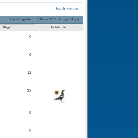
Search Members
Hiện kết quả từ 1 tới 30 của 38
Tìm trong
0,04
giây.
Bài gửi
Hình đại diện
0
0
12
22
0
0