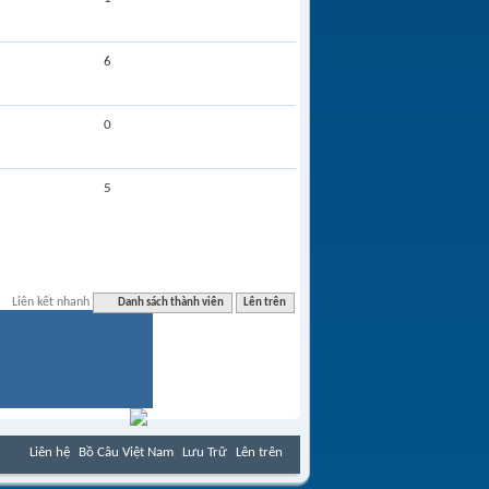
6
0
5
Liên kết nhanh
Danh sách thành viên
Lên trên
Liên hệ
Bồ Câu Việt Nam
Lưu Trữ
Lên trên