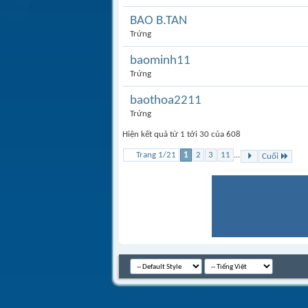
BAO B.TAN
Trứng
baominh11
Trứng
baothoa2211
Trứng
Hiện kết quả từ 1 tới 30 của 608
Trang 1/21
1
2
3
11
...
Cuối