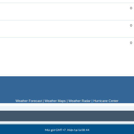
0
0
0
Weather Forecast
|
Weather Maps
|
Weather Radar
|
Hurricane Center
Múi giờ GMT +7. Hiện tại là
08:44