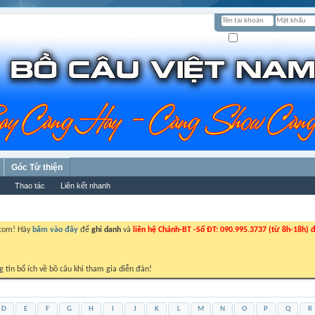
Ghi nhớ?
Góc Từ thiện
Thao tác
Liên kết nhanh
.com! Hãy
bấm vào đây
để
ghi danh
và
liên hệ Chánh-BT -Số ĐT: 090.995.3737 (từ 8h-18h) đ
g tin bổ ích về bồ câu khi tham gia diễn đàn!
D
E
F
G
H
I
J
K
L
M
N
O
P
Q
R