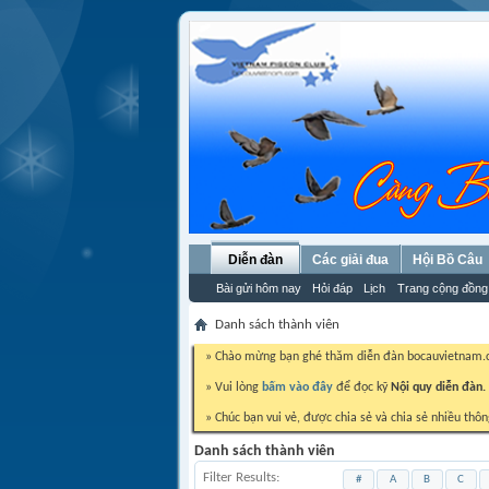
Diễn đàn
Các giải đua
Hội Bồ Câu
Bài gửi hôm nay
Hỏi đáp
Lịch
Trang cộng đồng
Danh sách thành viên
» Chào mừng bạn ghé thăm diễn đàn bocauvietnam
» Vui lòng
bấm vào đây
để đọc kỹ
Nội quy diễn đàn.
» Chúc bạn vui vẻ, được chia sẻ và chia sẻ nhiều thôn
Danh sách thành viên
Filter Results
#
A
B
C