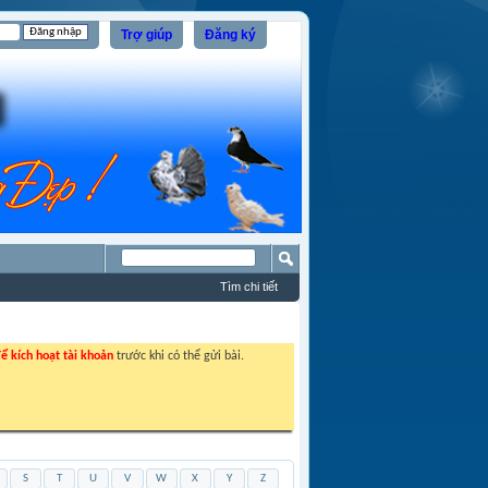
Trợ giúp
Đăng ký
Tìm chi tiết
ể kích hoạt tài khoản
trước khi có thể gửi bài.
S
T
U
V
W
X
Y
Z