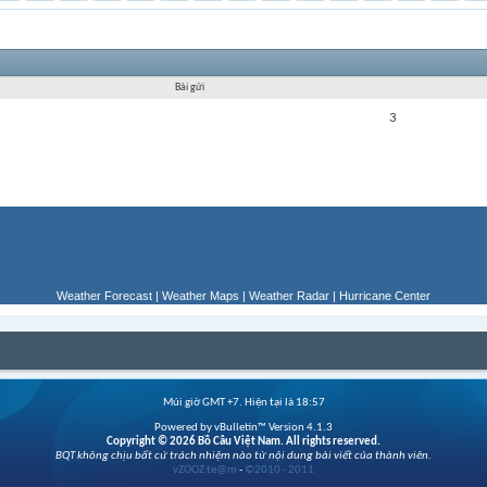
Bài gửi
3
Weather Forecast
|
Weather Maps
|
Weather Radar
|
Hurricane Center
Múi giờ GMT +7. Hiện tại là
18:57
Powered by vBulletin™ Version 4.1.3
Copyright © 2026 Bồ Câu Việt Nam. All rights reserved.
BQT không chịu bất cứ trách nhiệm nào từ nội dung bài viết của thành viên.
vZOOZ te@m
-
©2010 - 2011