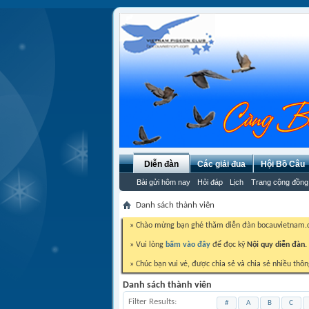
Diễn đàn
Các giải đua
Hội Bồ Câu
Bài gửi hôm nay
Hỏi đáp
Lịch
Trang cộng đồng
Danh sách thành viên
» Chào mừng bạn ghé thăm diễn đàn bocauvietnam
» Vui lòng
bấm vào đây
để đọc kỹ
Nội quy diễn đàn.
» Chúc bạn vui vẻ, được chia sẻ và chia sẻ nhiều thôn
Danh sách thành viên
Filter Results
#
A
B
C