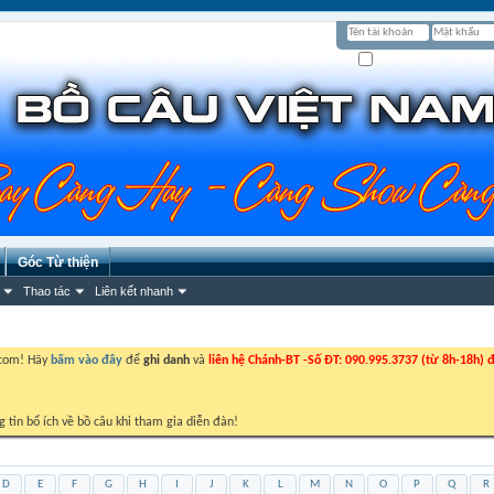
Ghi nhớ?
Góc Từ thiện
Thao tác
Liên kết nhanh
.com! Hãy
bấm vào đây
để
ghi danh
và
liên hệ Chánh-BT -Số ĐT: 090.995.3737 (từ 8h-18h) đ
g tin bổ ích về bồ câu khi tham gia diễn đàn!
D
E
F
G
H
I
J
K
L
M
N
O
P
Q
R