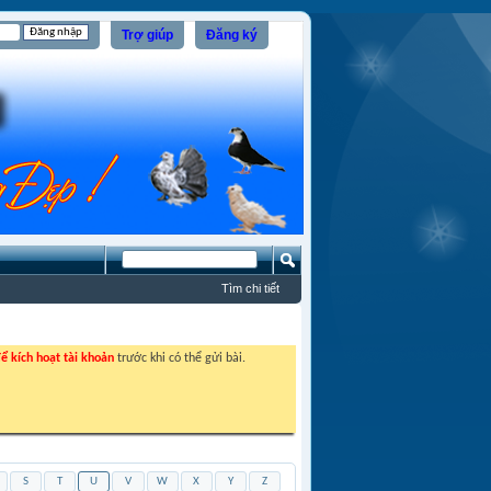
Trợ giúp
Đăng ký
Tìm chi tiết
ể kích hoạt tài khoản
trước khi có thể gửi bài.
S
T
U
V
W
X
Y
Z