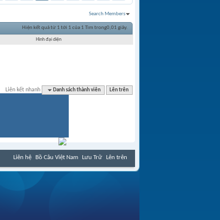
Search Members
Hiện kết quả từ 1 tới 1 của 1
Tìm trong
0,01
giây.
Hình đại diện
Liên kết nhanh
Danh sách thành viên
Lên trên
Liên hệ
Bồ Câu Việt Nam
Lưu Trữ
Lên trên