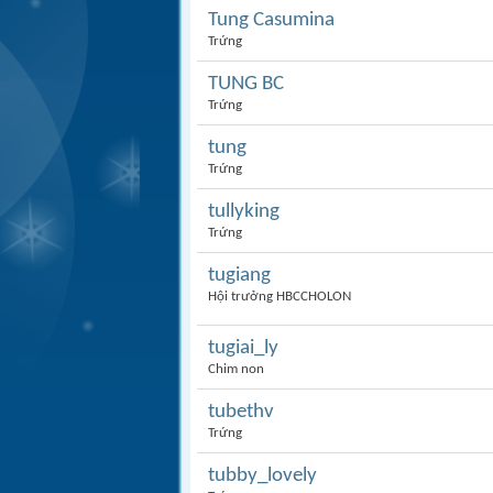
Tung Casumina
Trứng
TUNG BC
Trứng
tung
Trứng
tullyking
Trứng
tugiang
Hội trưởng HBCCHOLON
tugiai_ly
Chim non
tubethv
Trứng
tubby_lovely