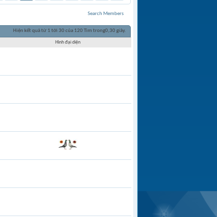
Search Members
Hiện kết quả từ 1 tới 30 của 120
Tìm trong
0,30
giây.
Hình đại diện