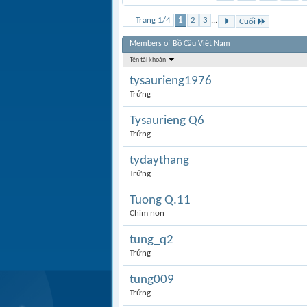
Trang 1/4
1
2
3
...
Cuối
Members of Bồ Câu Việt Nam
Tên tài khoản
tysaurieng1976
Trứng
Tysaurieng Q6
Trứng
tydaythang
Trứng
Tuong Q.11
Chim non
tung_q2
Trứng
tung009
Trứng