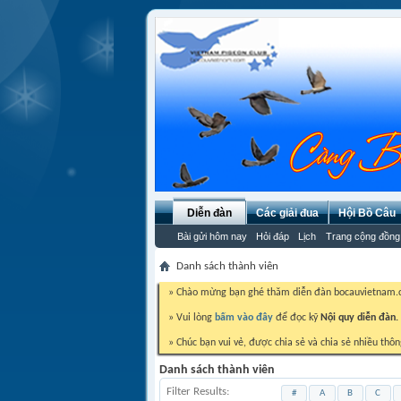
Diễn đàn
Các giải đua
Hội Bồ Câu
Bài gửi hôm nay
Hỏi đáp
Lịch
Trang cộng đồng
Danh sách thành viên
» Chào mừng bạn ghé thăm diễn đàn bocauvietnam
» Vui lòng
bấm vào đây
để đọc kỹ
Nội quy diễn đàn.
» Chúc bạn vui vẻ, được chia sẻ và chia sẻ nhiều thôn
Danh sách thành viên
Filter Results
#
A
B
C