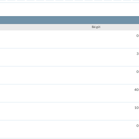
Bài gửi
0
3
0
40
10
0