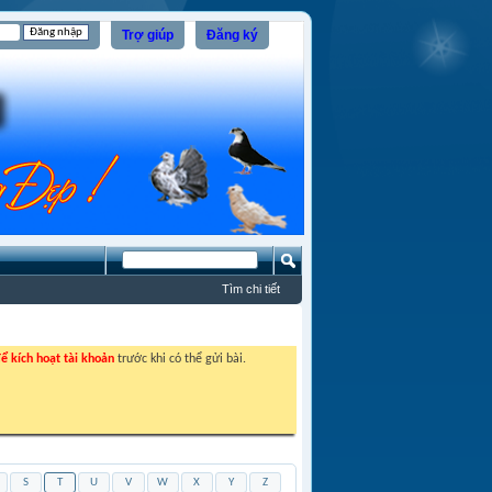
Trợ giúp
Đăng ký
Tìm chi tiết
ể kích hoạt tài khoản
trước khi có thể gửi bài.
S
T
U
V
W
X
Y
Z