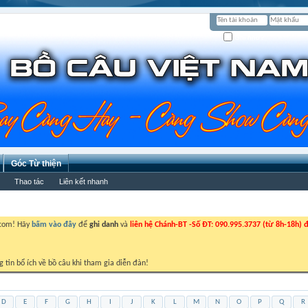
Ghi nhớ?
Góc Từ thiện
Thao tác
Liên kết nhanh
.com! Hãy
bấm vào đây
để
ghi danh
và
liên hệ Chánh-BT -Số ĐT: 090.995.3737 (từ 8h-18h) đ
g tin bổ ích về bồ câu khi tham gia diễn đàn!
D
E
F
G
H
I
J
K
L
M
N
O
P
Q
R