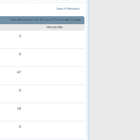
Search Members
Hiện kết quả từ 1 tới 30 của 33
Tìm trong
0,03
giây.
Hình đại diện
2
0
47
0
16
0