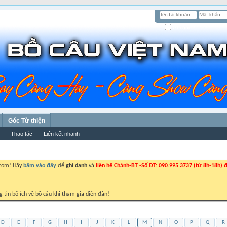
Ghi nhớ?
Góc Từ thiện
Thao tác
Liên kết nhanh
.com! Hãy
bấm vào đây
để
ghi danh
và
liên hệ Chánh-BT -Số ĐT: 090.995.3737 (từ 8h-18h) đ
g tin bổ ích về bồ câu khi tham gia diễn đàn!
D
E
F
G
H
I
J
K
L
M
N
O
P
Q
R