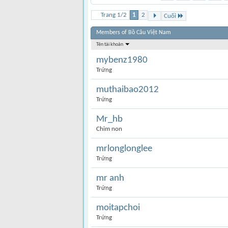
Trang 1/2
1
2
Cuối
Members of Bồ Câu Việt Nam
Tên tài khoản
mybenz1980
Trứng
muthaibao2012
Trứng
Mr_hb
Chim non
mrlonglonglee
Trứng
mr anh
Trứng
moitapchoi
Trứng