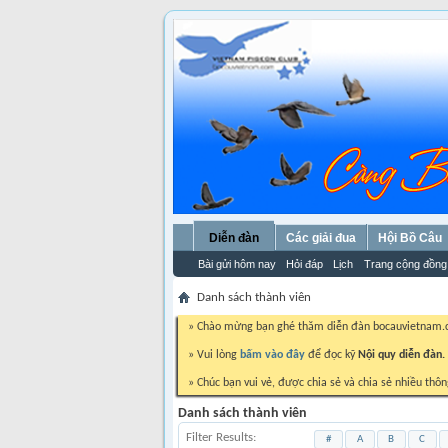
Diễn đàn
Các giải đua
Hội Bồ Câu
Bài gửi hôm nay
Hỏi đáp
Lịch
Trang cộng đồng
Danh sách thành viên
» Chào mừng bạn ghé thăm diễn đàn bocauvietnam
» Vui lòng
bấm vào đây
để đọc kỹ
Nội quy diễn đàn.
» Chúc bạn vui vẻ, được chia sẻ và chia sẻ nhiều thôn
Danh sách thành viên
Filter Results
#
A
B
C