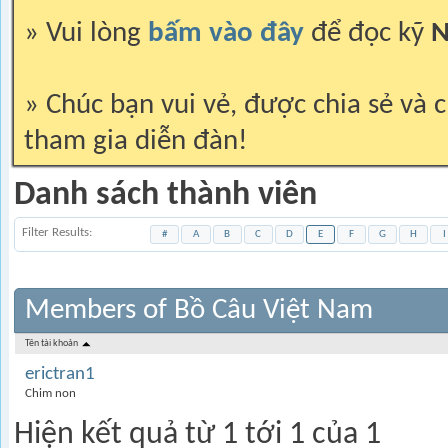
» Vui lòng
bấm vào đây
để đọc kỹ
N
» Chúc bạn vui vẻ, được chia sẻ và c
tham gia diễn đàn!
Danh sách thành viên
Filter Results
#
A
B
C
D
E
F
G
H
I
Members of Bồ Câu Việt Nam
Tên tài khoản
erictran1
Chim non
Hiện kết quả từ 1 tới 1 của 1