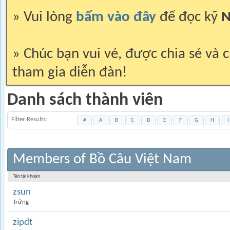
» Vui lòng
bấm vào đây
để đọc kỹ
N
» Chúc bạn vui vẻ, được chia sẻ và c
tham gia diễn đàn!
Danh sách thành viên
Filter Results
#
A
B
C
D
E
F
G
H
I
Members of Bồ Câu Việt Nam
Tên tài khoản
zsun
Trứng
zipdt