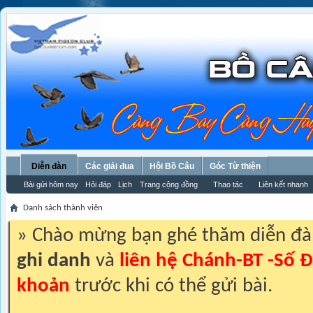
Diễn đàn
Các giải đua
Hội Bồ Câu
Góc Từ thiện
Bài gửi hôm nay
Hỏi đáp
Lịch
Trang cộng đồng
Thao tác
Liên kết nhanh
Danh sách thành viên
» Chào mừng bạn ghé thăm diễn đ
ghi danh
và
liên hệ Chánh-BT -Số Đ
khoản
trước khi có thể gửi bài.