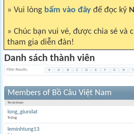
» Vui lòng
bấm vào đây
để đọc kỹ
N
» Chúc bạn vui vẻ, được chia sẻ và c
tham gia diễn đàn!
Danh sách thành viên
Filter Results
#
A
B
C
D
E
F
G
H
I
Members of Bồ Câu Việt Nam
Tên tài khoản
long_giundat
Trứng
leminhtung13