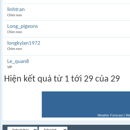
linhtran
Chim non
Long_pigeons
Chim non
longkylan1972
Chim non
Le_quan8
VIP
Hiện kết quả từ 1 tới 29 của 29
Weather Forecast
|
We