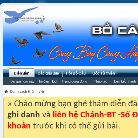
Diễn đàn
Các giải đua
Hội Bồ Câu
Góc Từ thiện
Bài gửi hôm nay
Hỏi đáp
Lịch
Trang cộng đồng
Thao tác
Liên kết nhanh
Danh sách thành viên
» Chào mừng bạn ghé thăm diễn đ
ghi danh
và
liên hệ Chánh-BT -Số Đ
khoản
trước khi có thể gửi bài.