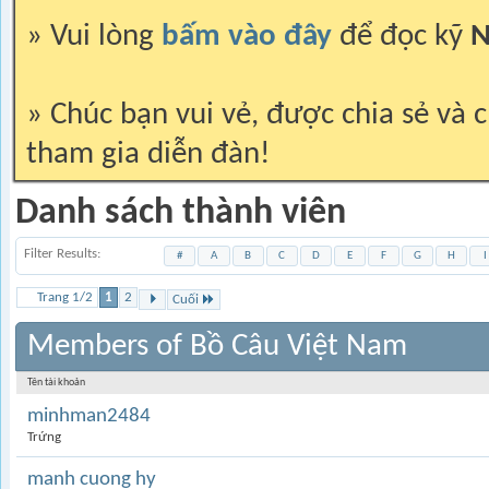
» Vui lòng
bấm vào đây
để đọc kỹ
N
» Chúc bạn vui vẻ, được chia sẻ và c
tham gia diễn đàn!
Danh sách thành viên
Filter Results
#
A
B
C
D
E
F
G
H
I
Trang 1/2
1
2
Cuối
Members of Bồ Câu Việt Nam
Tên tài khoản
minhman2484
Trứng
manh cuong hy