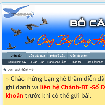
Diễn đàn
Các giải đua
Hội Bồ Câu
Góc Từ thiện
Bài gửi hôm nay
Hỏi đáp
Lịch
Trang cộng đồng
Thao tác
Liên kết nhanh
Danh sách thành viên
» Chào mừng bạn ghé thăm diễn đ
ghi danh
và
liên hệ Chánh-BT -Số Đ
khoản
trước khi có thể gửi bài.