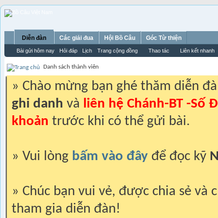
Diễn đàn
Các giải đua
Hội Bồ Câu
Góc Từ thiện
Bài gửi hôm nay
Hỏi đáp
Lịch
Trang cộng đồng
Thao tác
Liên kết nhanh
Danh sách thành viên
» Chào mừng bạn ghé thăm diễn đ
ghi danh
và
liên hệ Chánh-BT -Số Đ
khoản
trước khi có thể gửi bài.
» Vui lòng
bấm vào đây
để đọc kỹ
N
» Chúc bạn vui vẻ, được chia sẻ và c
tham gia diễn đàn!