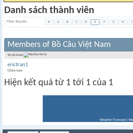
Danh sách thành viên
Filter Results
#
A
B
C
D
E
F
G
H
I
Members of Bồ Câu Việt Nam
Tên tài khoản
erictran1
Chim non
Hiện kết quả từ 1 tới 1 của 1
Weather Forecast
|
We