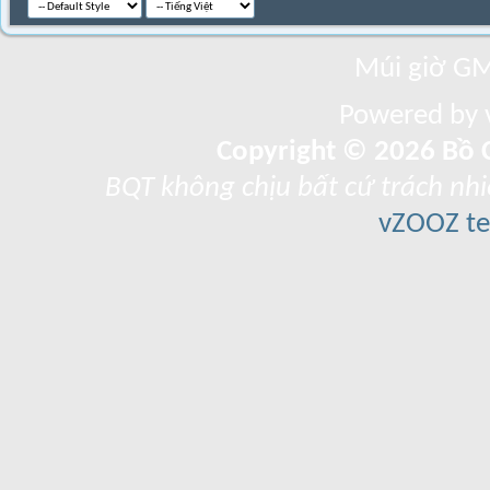
Múi giờ GM
Powered by v
Copyright © 2026 Bồ C
BQT không chịu bất cứ trách nhi
vZOOZ 