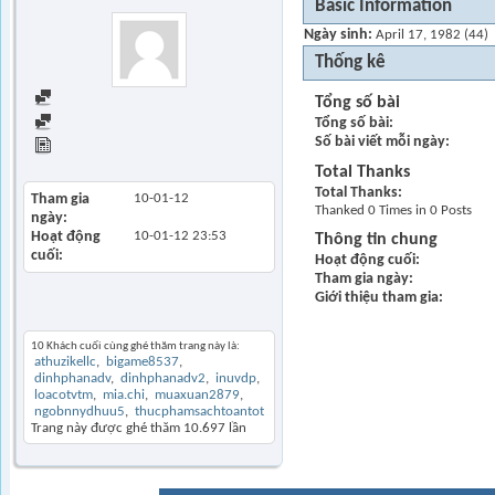
Basic Information
Ngày sinh
April 17, 1982 (44)
Thống kê
Find all posts
Tổng số bài
Tổng số bài
Find all started threads
Số bài viết mỗi ngày
View Articles
Total Thanks
Total Thanks
Tham gia
10-01-12
Thanked 0 Times in 0 Posts
ngày
Hoạt động
10-01-12
23:53
Thông tin chung
cuối
Hoạt động cuối
Tham gia ngày
Giới thiệu tham gia
Khách thăm gần đây
10 Khách cuối cùng ghé thăm trang này là:
athuzikellc
bigame8537
dinhphanadv
dinhphanadv2
inuvdp
loacotvtm
mia.chi
muaxuan2879
ngobnnydhuu5
thucphamsachtoantot
Trang này được ghé thăm
10.697
lần