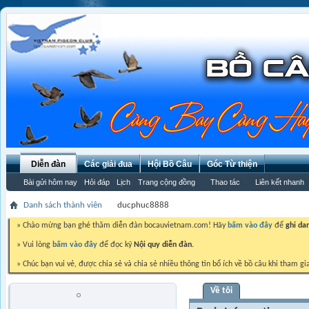
Diễn đàn
Các giải đua
Hội Bồ Câu
Góc Từ thiện
Bài gửi hôm nay
Hỏi đáp
Lịch
Trang cộng đồng
Thao tác
Liên kết nhanh
Danh sách thành viên
ducphuc8888
» Chào mừng bạn ghé thăm diễn đàn bocauvietnam.com! Hãy
bấm vào đây
để
ghi da
» Vui lòng
bấm vào đây
để đọc kỹ
Nội quy diễn đàn.
» Chúc bạn vui vẻ, được chia sẻ và chia sẻ nhiều thông tin bổ ích về bồ câu khi tham gi
Về tôi
ducphuc8888
Trứng