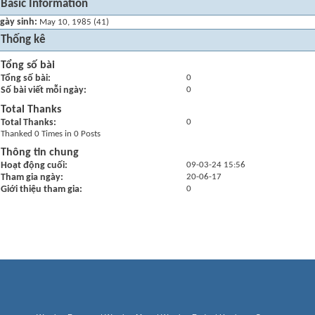
Basic Information
gày sinh
May 10, 1985 (41)
Thống kê
Tổng số bài
Tổng số bài
0
Số bài viết mỗi ngày
0
Total Thanks
Total Thanks
0
Thanked 0 Times in 0 Posts
Thông tin chung
Hoạt động cuối
09-03-24
15:56
Tham gia ngày
20-06-17
Giới thiệu tham gia
0