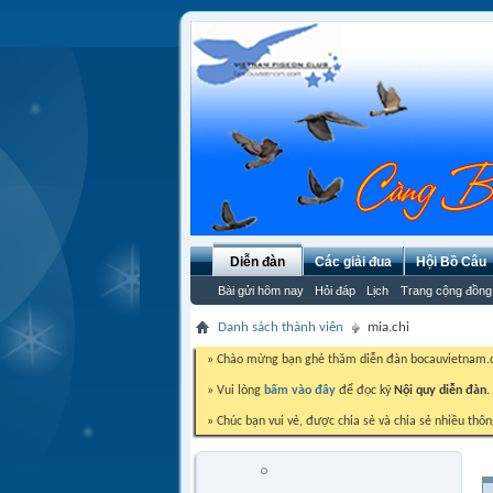
Diễn đàn
Các giải đua
Hội Bồ Câu
Bài gửi hôm nay
Hỏi đáp
Lịch
Trang cộng đồng
Danh sách thành viên
mia.chi
» Chào mừng bạn ghé thăm diễn đàn bocauvietnam
» Vui lòng
bấm vào đây
để đọc kỹ
Nội quy diễn đàn.
» Chúc bạn vui vẻ, được chia sẻ và chia sẻ nhiều thôn
mia.chi
Trứng