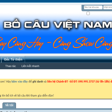
Ghi nhớ?
Góc Từ thiện
Thao tác
Liên kết nhanh
.com! Hãy
bấm vào đây
để
ghi danh
và
liên hệ Chánh-BT -Số ĐT: 090.995.3737 (từ 8h-18h) đ
g tin bổ ích về bồ câu khi tham gia diễn đàn!
Về tôi