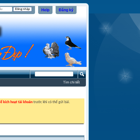
Help
Đăng ký
Tìm chi tiết
ể kích hoạt tài khoản
trước khi có thể gửi bài.