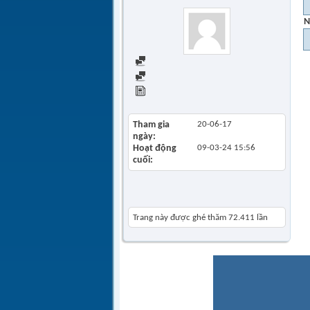
N
Find all posts
Find all started threads
View Articles
Tham gia
20-06-17
ngày
Hoạt động
09-03-24
15:56
cuối
Khách thăm gần đây
Trang này được ghé thăm
72.411
lần