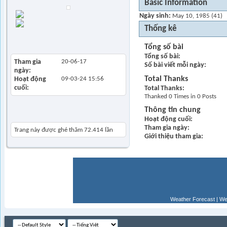
Basic Information
Find all posts
Ngày sinh
May 10, 1985 (41)
Find all started
Thống kê
threads
View Articles
Tổng số bài
Tổng số bài
Tham gia
20-06-17
Số bài viết mỗi ngày
ngày
Total Thanks
Hoạt động
09-03-24
15:56
cuối
Total Thanks
Thanked 0 Times in 0 Posts
Thông tin chung
Khách thăm gần đây
Hoạt động cuối
Tham gia ngày
Trang này được ghé thăm
72.414
lần
Giới thiệu tham gia
Weather Forecast
|
We