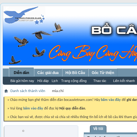
Diễn đàn
Các giải đua
Hội Bồ Câu
Góc Từ thiện
Bài gửi hôm nay
Hỏi đáp
Lịch
Trang cộng đồng
Thao tác
Liên kết nhanh
Danh sách thành viên
mia.chi
» Chào mừng bạn ghé thăm diễn đàn bocauvietnam.com! Hãy
bấm vào đây
để
ghi da
» Vui lòng
bấm vào đây
để đọc kỹ
Nội quy diễn đàn.
» Chúc bạn vui vẻ, được chia sẻ và chia sẻ nhiều thông tin bổ ích về bồ câu khi tham gi
Về tôi
mia.chi
Trứng