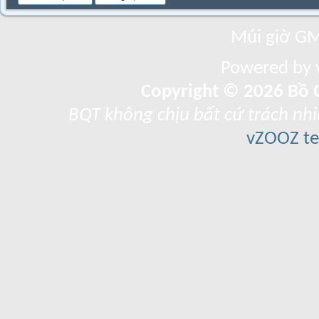
Múi giờ GM
Powered by v
Copyright © 2026 Bồ C
BQT không chịu bất cứ trách nhi
vZOOZ 