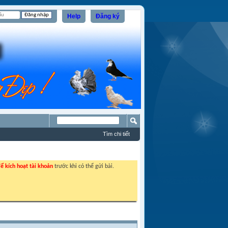
Help
Đăng ký
Tìm chi tiết
ể kích hoạt tài khoản
trước khi có thể gửi bài.