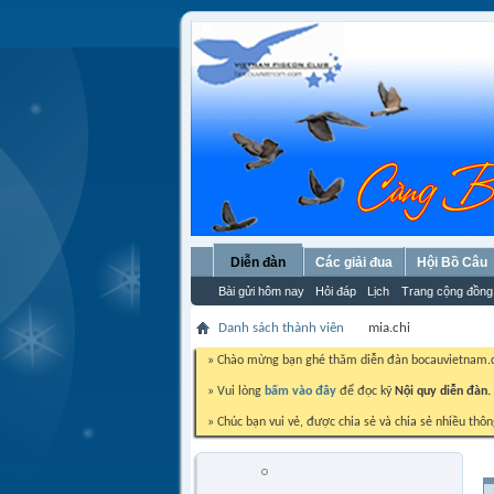
Diễn đàn
Các giải đua
Hội Bồ Câu
Bài gửi hôm nay
Hỏi đáp
Lịch
Trang cộng đồng
Danh sách thành viên
mia.chi
» Chào mừng bạn ghé thăm diễn đàn bocauvietnam
» Vui lòng
bấm vào đây
để đọc kỹ
Nội quy diễn đàn.
» Chúc bạn vui vẻ, được chia sẻ và chia sẻ nhiều thôn
mia.chi
Trứng