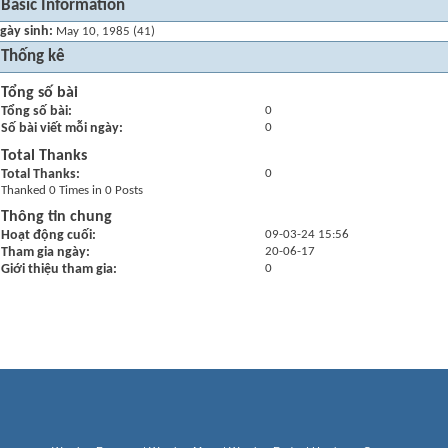
Basic Information
gày sinh
May 10, 1985 (41)
Thống kê
Tổng số bài
Tổng số bài
0
Số bài viết mỗi ngày
0
Total Thanks
Total Thanks
0
Thanked 0 Times in 0 Posts
Thông tin chung
Hoạt động cuối
09-03-24
15:56
Tham gia ngày
20-06-17
Giới thiệu tham gia
0