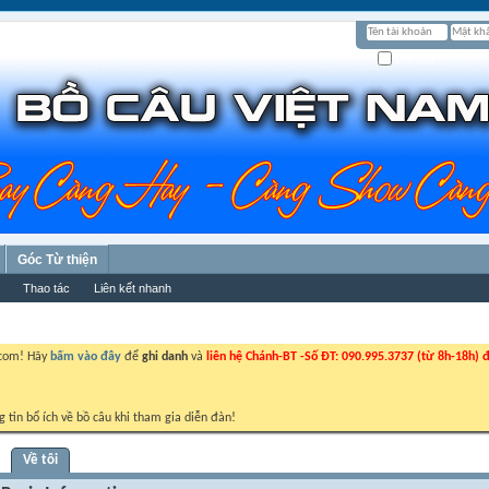
Ghi nhớ?
Góc Từ thiện
Thao tác
Liên kết nhanh
.com! Hãy
bấm vào đây
để
ghi danh
và
liên hệ Chánh-BT -Số ĐT: 090.995.3737 (từ 8h-18h) đ
g tin bổ ích về bồ câu khi tham gia diễn đàn!
Về tôi