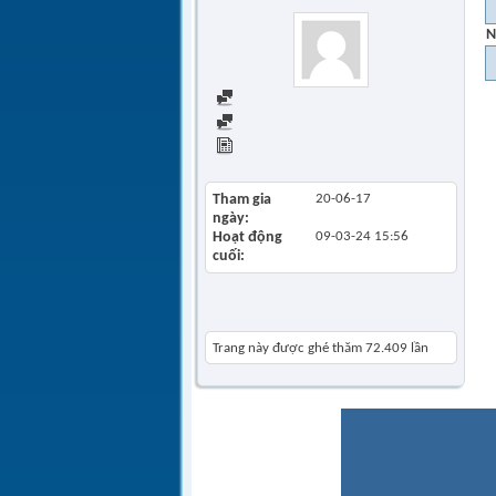
N
Find all posts
Find all started threads
View Articles
Tham gia
20-06-17
ngày
Hoạt động
09-03-24
15:56
cuối
Khách thăm gần đây
Trang này được ghé thăm
72.409
lần