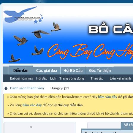
Diễn đàn
Các giải đua
Hội Bồ Câu
Góc Từ thiện
Bài gửi hôm nay
Hỏi đáp
Lịch
Trang cộng đồng
Thao tác
Liên kết nhanh
Danh sách thành viên
HungkyQ11
» Chào mừng bạn ghé thăm diễn đàn bocauvietnam.com! Hãy
bấm vào đây
để
ghi da
» Vui lòng
bấm vào đây
để đọc kỹ
Nội quy diễn đàn.
» Chúc bạn vui vẻ, được chia sẻ và chia sẻ nhiều thông tin bổ ích về bồ câu khi tham gi
Visitor Messages
Về tô
HungkyQ11
Chim non