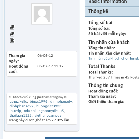
Basic Information
Thống kê
Tổng số bài
Find all posts
Tổng số bài
Số bài viết mỗi ngày
Find all started threads
View Articles
Tin nhắn của khách
Tổng tin nhắn
Tin nhắn gần đây nhất
Tham gia
06-06-12
Tin nhắn của khách cho Hung
ngày
Hoạt động
05-07-17
12:12
Total Thanks
cuối
Total Thanks
Thanked 237 Times in 45 Posts
Thông tin chung
Khách thăm gần đây
Hoạt động cuối
Tham gia ngày
10 Khách cuối cùng ghé thăm trang này là:
athuzikellc
binxx1996
dinhphanadv
Giới thiệu tham gia
dinhphanadv2
huongviet3933
inuvdp
mia.chi
ngobnnydhuu5
thailuan1122
viethangcampus
Trang này được ghé thăm
29.029
lần