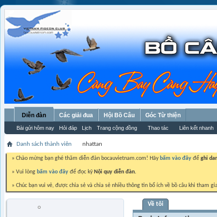
Diễn đàn
Các giải đua
Hội Bồ Câu
Góc Từ thiện
Bài gửi hôm nay
Hỏi đáp
Lịch
Trang cộng đồng
Thao tác
Liên kết nhanh
Danh sách thành viên
nhattan
» Chào mừng bạn ghé thăm diễn đàn bocauvietnam.com! Hãy
bấm vào đây
để
ghi da
» Vui lòng
bấm vào đây
để đọc kỹ
Nội quy diễn đàn.
» Chúc bạn vui vẻ, được chia sẻ và chia sẻ nhiều thông tin bổ ích về bồ câu khi tham gi
Về tôi
nhattan
Trứng