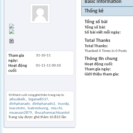
Basic Information
Thống kê
Tổng số bài
Find all posts
Tổng số bài
Find all started
Số bài viết mỗi ngày
threads
Total Thanks
View Articles
Total Thanks
Thanked 0 Times in 0 Posts
Tham gia
31-10-11
Thông tin chung
ngày
Hoạt động cuối
Hoạt động
01-11-11
00:10
Tham gia ngày
cuối
Giới thiệu tham gia
Khách thăm gần đây
10 Khách cuối cùng ghé thăm trang này là:
athuzikellc
bigame8537
dinhphanadv
dinhphanadv2
inuvdp
loacotvtm
loatreotuong
mia.chi
muaxuan2879
thucphamsachtoantot
Trang này được ghé thăm
10.833
lần