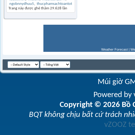
ngobnnydhuu5
thucphamsachtoantot
Trang này được ghé thăm
29.628
lần
Weather Forecast
|
We
Múi giờ GM
Powered by v
Copyright © 2026 Bồ C
BQT không chịu bất cứ trách nhi
vZOOZ 