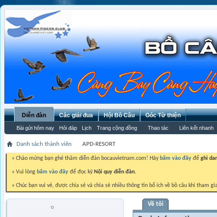
Diễn đàn
Các giải đua
Hội Bồ Câu
Góc Từ thiện
Bài gửi hôm nay
Hỏi đáp
Lịch
Trang cộng đồng
Thao tác
Liên kết nhanh
Danh sách thành viên
APD-RESORT
» Chào mừng bạn ghé thăm diễn đàn bocauvietnam.com! Hãy
bấm vào đây
để
ghi da
» Vui lòng
bấm vào đây
để đọc kỹ
Nội quy diễn đàn.
» Chúc bạn vui vẻ, được chia sẻ và chia sẻ nhiều thông tin bổ ích về bồ câu khi tham gi
Về tôi
APD-RESORT
Trứng