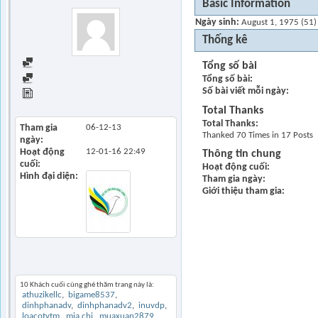
Basic Information
Ngày sinh
August 1, 1975 (51)
Thống kê
Find all posts
Tổng số bài
Tổng số bài
Find all started threads
Số bài viết mỗi ngày
View Articles
Total Thanks
Total Thanks
Tham gia
06-12-13
Thanked 70 Times in 17 Posts
ngày
Hoạt động
12-01-16
22:49
Thông tin chung
cuối
Hoạt động cuối
Hình đại diện
Tham gia ngày
Giới thiệu tham gia
Khách thăm gần đây
10 Khách cuối cùng ghé thăm trang này là:
athuzikellc
bigame8537
dinhphanadv
dinhphanadv2
inuvdp
loacotvtm
mia.chi
muaxuan2879