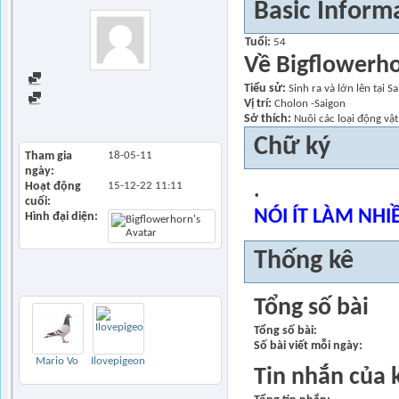
Basic Inform
Tuổi
54
Về Bigflowerh
Find all posts
Tiểu sử
Sinh ra và lớn lên tại S
Find all started threads
Vị trí
Cholon -Saigon
View Articles
Sở thích
Nuôi các loại động vật,
Chữ ký
Tham gia
18-05-11
ngày
Hoạt động
15-12-22
11:11
.
cuối
NÓI ÍT LÀM NHI
Hình đại diện
Thống kê
2
Bạn bè
Thêm
Tổng số bài
Tổng số bài
Số bài viết mỗi ngày
Mario Vo
Ilovepigeon
Tin nhắn của 