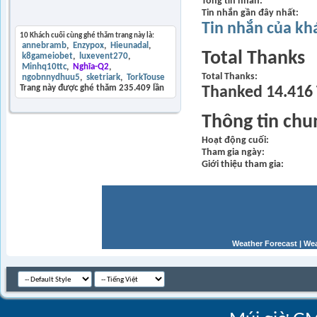
Tổng tin nhắn
Tin nhắn gần đây nhất
Khách thăm gần đây
Tin nhắn của kh
10 Khách cuối cùng ghé thăm trang này là:
annebramb
Enzypox
Hieunadal
Total Thanks
k8gameiobet
luxevent270
Minhq10ttc
Nghĩa-Q2
Total Thanks
ngobnnydhuu5
sketriark
TorkTouse
Trang này được ghé thăm
235.409
lần
Thanked 14.416 
Thông tin chu
Hoạt động cuối
Tham gia ngày
Giới thiệu tham gia
Weather Forecast
|
Wea