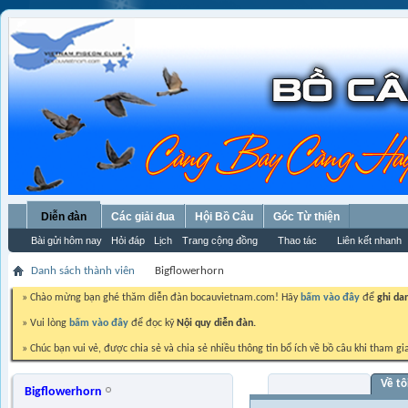
Diễn đàn
Các giải đua
Hội Bồ Câu
Góc Từ thiện
Bài gửi hôm nay
Hỏi đáp
Lịch
Trang cộng đồng
Thao tác
Liên kết nhanh
Danh sách thành viên
Bigflowerhorn
» Chào mừng bạn ghé thăm diễn đàn bocauvietnam.com! Hãy
bấm vào đây
để
ghi da
» Vui lòng
bấm vào đây
để đọc kỹ
Nội quy diễn đàn.
» Chúc bạn vui vẻ, được chia sẻ và chia sẻ nhiều thông tin bổ ích về bồ câu khi tham gi
Visitor Messages
Về tô
Bigflowerhorn
TRƯƠNG VĨ