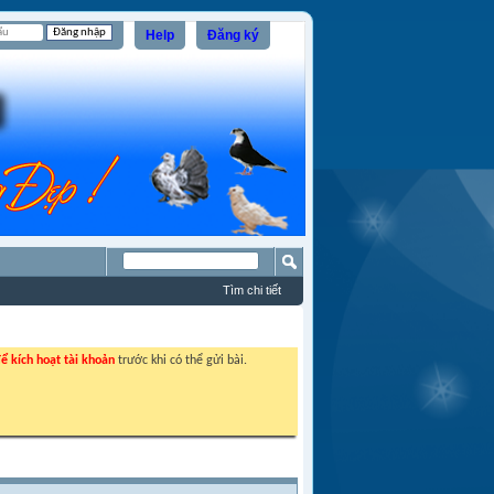
Help
Đăng ký
Tìm chi tiết
ể kích hoạt tài khoản
trước khi có thể gửi bài.