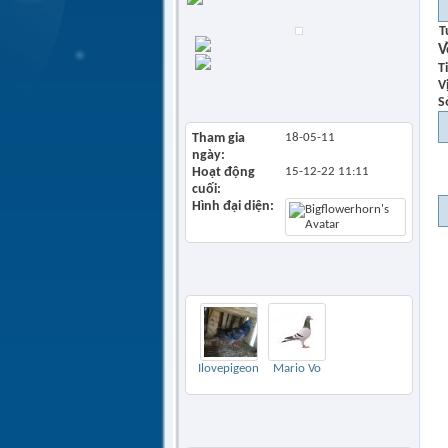
TRƯƠNG VĨ
T
Find all posts
V
Find all started
T
threads
Vị
View Articles
S
Tham gia
18-05-11
ngày
Hoạt động
15-12-22
11:11
cuối
Hình đại diện
2
Bạn bè
Thêm
Ilovepigeon
Mario Vo
Khách thăm gần đây