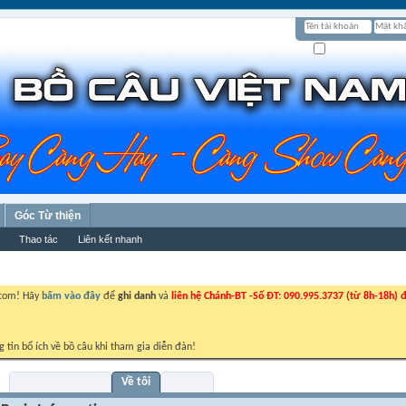
Ghi nhớ?
Góc Từ thiện
Thao tác
Liên kết nhanh
.com! Hãy
bấm vào đây
để
ghi danh
và
liên hệ Chánh-BT -Số ĐT: 090.995.3737 (từ 8h-18h) đ
g tin bổ ích về bồ câu khi tham gia diễn đàn!
Visitor Messages
Về tôi
Bạn bè