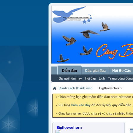
Diễn đàn
Các giải đua
Hội Bồ Câu
Bài gửi hôm nay
Hỏi đáp
Lịch
Trang cộng đồng
Danh sách thành viên
Bigflowerhorn
» Chào mừng bạn ghé thăm diễn đàn bocauvietnam
» Vui lòng
bấm vào đây
để đọc kỹ
Nội quy diễn đàn.
» Chúc bạn vui vẻ, được chia sẻ và chia sẻ nhiều thôn
Bigflowerhorn