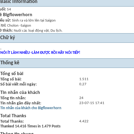
Basic Information
uổi
54
ề Bigflowerhorn
iểu sử
Sinh ra và lớn lên tại Saigon
 trí
Cholon -Saigon
ở thích
Nuôi các loại động vật, Du lịch.
Chữ ký
.
NÓI ÍT LÀM NHIỀU -LÀM ĐƯỢC RỒI HÃY NÓI TIẾP!
Thống kê
Tổng số bài
Tổng số bài
1.511
Số bài viết mỗi ngày
0,27
Tin nhắn của khách
Tổng tin nhắn
24
Tin nhắn gần đây nhất
23-07-15
17:41
Tin nhắn của khách cho Bigflowerhorn
Total Thanks
Total Thanks
4.422
Thanked 14.416 Times in 1.479 Posts