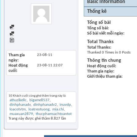
Basic Information
Thống kê
Tổng số bài
Find all posts
Tổng số bài
Số bài viết mỗi ngày
Find all started threads
View Articles
Total Thanks
Total Thanks
Thanked 0 Times in 0 Posts
Tham gia
23-08-11
ngày
Thông tin chung
Hoạt động
23-08-11
22:07
Hoạt động cuối
cuối
Tham gia ngày
Giới thiệu tham gia
Khách thăm gần đây
10 Khách cuối cùng ghé thăm trang này là:
athuzikellc
bigame8537
dinhphanadv
dinhphanadv2
inuvdp
loacotvtm
loatreotuong
mia.chi
muaxuan2879
thucphamsachtoantot
Trang này được ghé thăm
8.827
lần