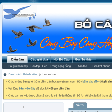
Diễn đàn
Các giải đua
Hội Bồ Câu
Góc Từ thiện
Bài gửi hôm nay
Hỏi đáp
Lịch
Trang cộng đồng
Thao tác
Liên kết nhanh
Danh sách thành viên
bocauhue
» Chào mừng bạn ghé thăm diễn đàn bocauvietnam.com! Hãy
bấm vào đây
để
ghi da
» Vui lòng
bấm vào đây
để đọc kỹ
Nội quy diễn đàn.
» Chúc bạn vui vẻ, được chia sẻ và chia sẻ nhiều thông tin bổ ích về bồ câu khi tham gi
Về tôi
bocauhue
Trứng