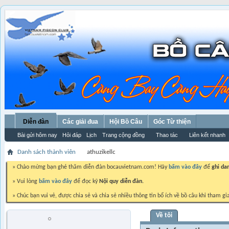
Diễn đàn
Các giải đua
Hội Bồ Câu
Góc Từ thiện
Bài gửi hôm nay
Hỏi đáp
Lịch
Trang cộng đồng
Thao tác
Liên kết nhanh
Danh sách thành viên
athuzikellc
» Chào mừng bạn ghé thăm diễn đàn bocauvietnam.com! Hãy
bấm vào đây
để
ghi da
» Vui lòng
bấm vào đây
để đọc kỹ
Nội quy diễn đàn.
» Chúc bạn vui vẻ, được chia sẻ và chia sẻ nhiều thông tin bổ ích về bồ câu khi tham gi
Về tôi
athuzikellc
Trứng