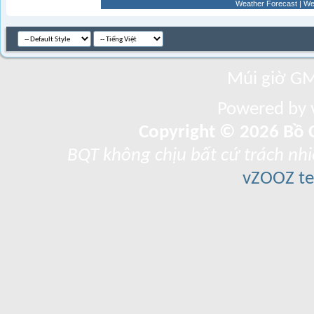
Weather Forecast
|
We
Múi giờ GM
Powered by v
Copyright © 2026 Bồ C
BQT không chịu bất cứ trách nhi
vZOOZ 