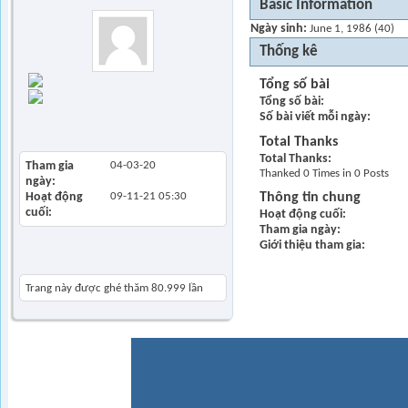
Basic Information
Ngày sinh
June 1, 1986 (40)
Thống kê
Find all posts
Tổng số bài
Find all started
Tổng số bài
threads
Số bài viết mỗi ngày
View Articles
Total Thanks
Total Thanks
Tham gia
04-03-20
Thanked 0 Times in 0 Posts
ngày
Hoạt động
09-11-21
05:30
Thông tin chung
cuối
Hoạt động cuối
Tham gia ngày
Giới thiệu tham gia
Khách thăm gần đây
Trang này được ghé thăm
80.999
lần