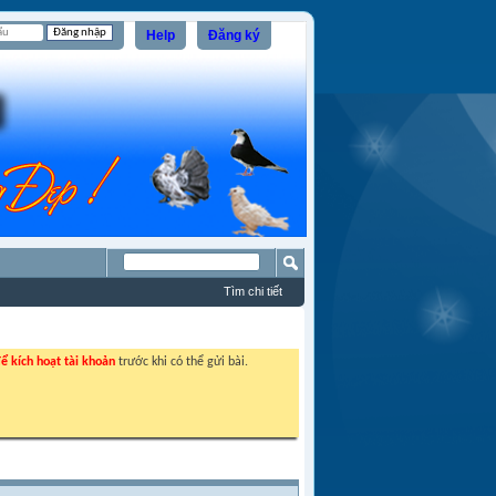
Help
Đăng ký
Tìm chi tiết
ể kích hoạt tài khoản
trước khi có thể gửi bài.