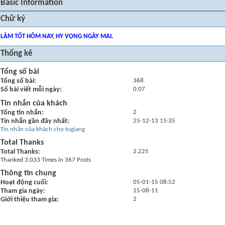
Basic Information
Chữ ký
LÀM TỐT HÔM NAY, HY VỌNG NGÀY MAI.
Thống kê
Tổng số bài
Tổng số bài
368
Số bài viết mỗi ngày
0,07
Tin nhắn của khách
Tổng tin nhắn
2
Tin nhắn gần đây nhất
25-12-13
15:35
Tin nhắn của khách cho tugiang
Total Thanks
Total Thanks
2.225
Thanked 3.033 Times in 367 Posts
Thông tin chung
Hoạt động cuối
05-01-15
08:52
Tham gia ngày
15-08-11
Giới thiệu tham gia
2