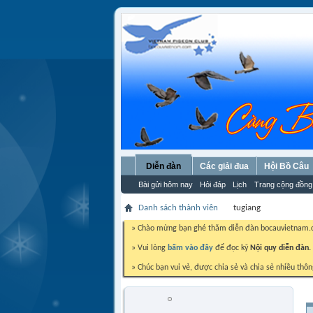
Diễn đàn
Các giải đua
Hội Bồ Câu
Bài gửi hôm nay
Hỏi đáp
Lịch
Trang cộng đồng
Danh sách thành viên
tugiang
» Chào mừng bạn ghé thăm diễn đàn bocauvietnam
» Vui lòng
bấm vào đây
để đọc kỹ
Nội quy diễn đàn.
» Chúc bạn vui vẻ, được chia sẻ và chia sẻ nhiều thôn
tugiang
Hội trưởng HBCCHOLON