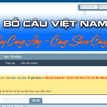
Ghi nhớ?
Góc Từ thiện
Thao tác
Liên kết nhanh
.com! Hãy
bấm vào đây
để
ghi danh
và
liên hệ Chánh-BT -Số ĐT: 090.995.3737 (từ 8h-18h) đ
g tin bổ ích về bồ câu khi tham gia diễn đàn!
Visitor Messages
Về tôi