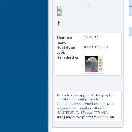
Find all posts
Find all started
threads
View Articles
Tham gia
15-08-11
ngày
Hoạt động
05-01-15
08:52
cuối
Hình đại diện
Khách thăm gần đây
10 Khách cuối cùng ghé thăm trang này là:
annebramb
dinhphanadv
dinhphanadv2
Gypedueds
inuvdp
k8gameiobet
ngobnnydhuu5
SAISTETUT
TorkTouse
TTP VISA
Trang này được ghé thăm
93.339
lần