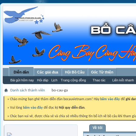
Diễn đàn
Các giải đua
Hội Bồ Câu
Góc Từ thiện
Bài gửi hôm nay
Hỏi đáp
Lịch
Trang cộng đồng
Thao tác
Liên kết nhanh
Danh sách thành viên
bo-cau-ga
» Chào mừng bạn ghé thăm diễn đàn bocauvietnam.com! Hãy
bấm vào đây
để
ghi da
» Vui lòng
bấm vào đây
để đọc kỹ
Nội quy diễn đàn.
» Chúc bạn vui vẻ, được chia sẻ và chia sẻ nhiều thông tin bổ ích về bồ câu khi tham gi
Về tôi
bo-cau-ga