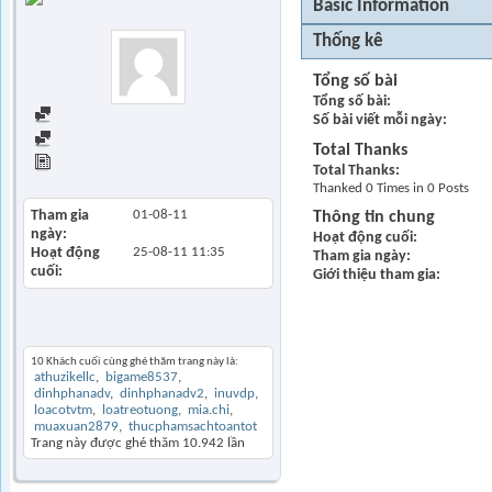
Basic Information
Trứng
Thống kê
Tổng số bài
Tổng số bài
Find all posts
Số bài viết mỗi ngày
Find all started threads
Total Thanks
View Articles
Total Thanks
Thanked 0 Times in 0 Posts
Tham gia
01-08-11
Thông tin chung
ngày
Hoạt động cuối
Hoạt động
25-08-11
11:35
Tham gia ngày
cuối
Giới thiệu tham gia
Khách thăm gần đây
10 Khách cuối cùng ghé thăm trang này là:
athuzikellc
bigame8537
dinhphanadv
dinhphanadv2
inuvdp
loacotvtm
loatreotuong
mia.chi
muaxuan2879
thucphamsachtoantot
Trang này được ghé thăm
10.942
lần