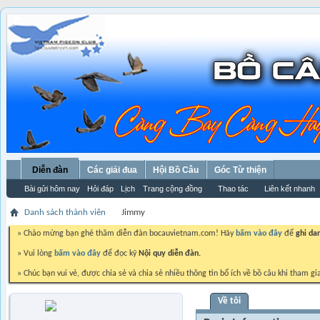
Diễn đàn
Các giải đua
Hội Bồ Câu
Góc Từ thiện
Bài gửi hôm nay
Hỏi đáp
Lịch
Trang cộng đồng
Thao tác
Liên kết nhanh
Danh sách thành viên
Jimmy
» Chào mừng bạn ghé thăm diễn đàn bocauvietnam.com! Hãy
bấm vào đây
để
ghi da
» Vui lòng
bấm vào đây
để đọc kỹ
Nội quy diễn đàn.
» Chúc bạn vui vẻ, được chia sẻ và chia sẻ nhiều thông tin bổ ích về bồ câu khi tham gi
Về tôi
Jimmy
Trứng