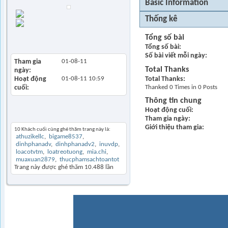
Basic Information
Find all posts
Thống kê
Find all started
threads
Tổng số bài
View Articles
Tổng số bài
Số bài viết mỗi ngày
Tham gia
01-08-11
Total Thanks
ngày
Total Thanks
Hoạt động
01-08-11
10:59
Thanked 0 Times in 0 Posts
cuối
Thông tin chung
Hoạt động cuối
Khách thăm gần đây
Tham gia ngày
Giới thiệu tham gia
10 Khách cuối cùng ghé thăm trang này là:
athuzikellc
bigame8537
dinhphanadv
dinhphanadv2
inuvdp
loacotvtm
loatreotuong
mia.chi
muaxuan2879
thucphamsachtoantot
Trang này được ghé thăm
10.488
lần