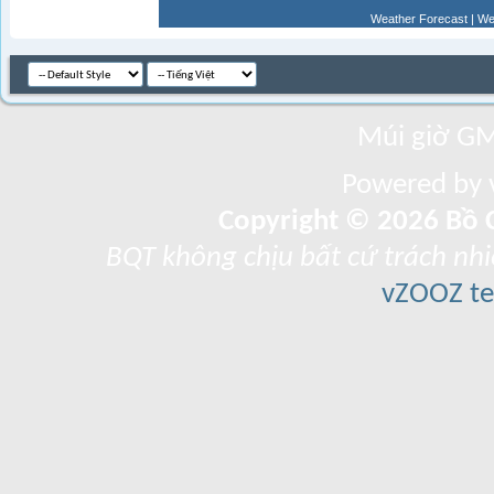
Weather Forecast
|
We
Múi giờ GM
Powered by v
Copyright © 2026 Bồ C
BQT không chịu bất cứ trách nhi
vZOOZ 