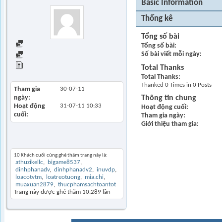
Basic Information
Thống kê
Tổng số bài
Find all posts
Tổng số bài
Số bài viết mỗi ngày
Find all started threads
View Articles
Total Thanks
Total Thanks
Thanked 0 Times in 0 Posts
Tham gia
30-07-11
ngày
Thông tin chung
Hoạt động
31-07-11
10:33
Hoạt động cuối
cuối
Tham gia ngày
Giới thiệu tham gia
Khách thăm gần đây
10 Khách cuối cùng ghé thăm trang này là:
athuzikellc
bigame8537
dinhphanadv
dinhphanadv2
inuvdp
loacotvtm
loatreotuong
mia.chi
muaxuan2879
thucphamsachtoantot
Trang này được ghé thăm
10.289
lần