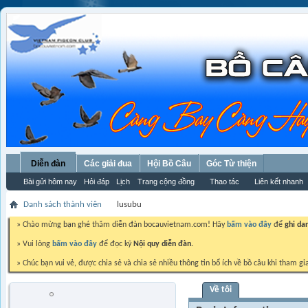
Diễn đàn
Các giải đua
Hội Bồ Câu
Góc Từ thiện
Bài gửi hôm nay
Hỏi đáp
Lịch
Trang cộng đồng
Thao tác
Liên kết nhanh
Danh sách thành viên
lusubu
» Chào mừng bạn ghé thăm diễn đàn bocauvietnam.com! Hãy
bấm vào đây
để
ghi da
» Vui lòng
bấm vào đây
để đọc kỹ
Nội quy diễn đàn.
» Chúc bạn vui vẻ, được chia sẻ và chia sẻ nhiều thông tin bổ ích về bồ câu khi tham gi
Về tôi
lusubu
Trứng