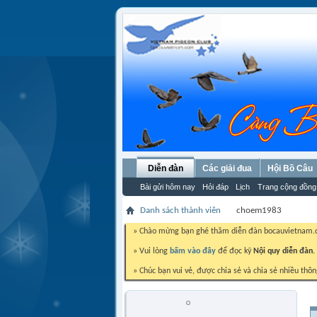
Diễn đàn
Các giải đua
Hội Bồ Câu
Bài gửi hôm nay
Hỏi đáp
Lịch
Trang cộng đồng
Danh sách thành viên
choem1983
» Chào mừng bạn ghé thăm diễn đàn bocauvietnam
» Vui lòng
bấm vào đây
để đọc kỹ
Nội quy diễn đàn.
» Chúc bạn vui vẻ, được chia sẻ và chia sẻ nhiều thôn
choem1983
Trứng