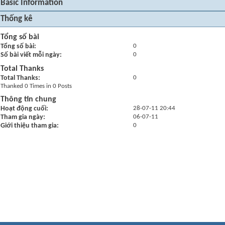
Basic Information
Thống kê
Tổng số bài
Tổng số bài
0
Số bài viết mỗi ngày
0
Total Thanks
Total Thanks
0
Thanked 0 Times in 0 Posts
Thông tin chung
Hoạt động cuối
28-07-11
20:44
Tham gia ngày
06-07-11
Giới thiệu tham gia
0