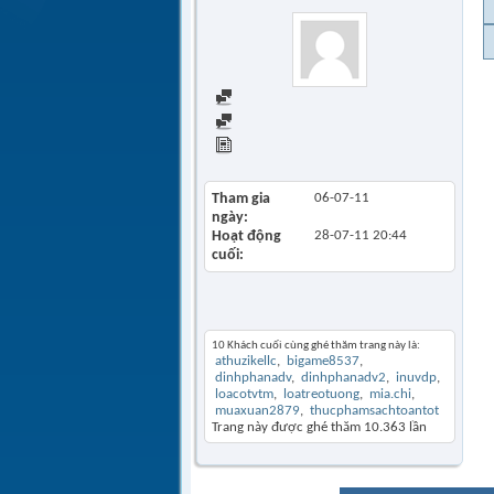
Find all posts
Find all started threads
View Articles
Tham gia
06-07-11
ngày
Hoạt động
28-07-11
20:44
cuối
Khách thăm gần đây
10 Khách cuối cùng ghé thăm trang này là:
athuzikellc
bigame8537
dinhphanadv
dinhphanadv2
inuvdp
loacotvtm
loatreotuong
mia.chi
muaxuan2879
thucphamsachtoantot
Trang này được ghé thăm
10.363
lần