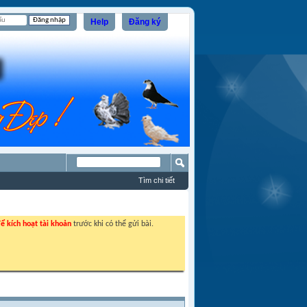
Help
Đăng ký
Tìm chi tiết
ể kích hoạt tài khoản
trước khi có thể gửi bài.