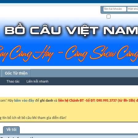
Ghi nhớ?
Góc Từ thiện
Thao tác
Liên kết nhanh
.com! Hãy
bấm vào đây
để
ghi danh
và
liên hệ Chánh-BT -Số ĐT: 090.995.3737 (từ 8h-18h) đ
g tin bổ ích về bồ câu khi tham gia diễn đàn!
Về tôi