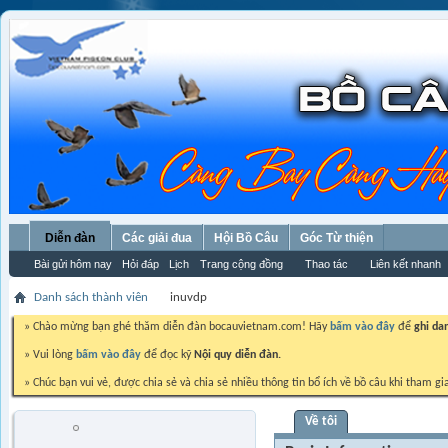
Diễn đàn
Các giải đua
Hội Bồ Câu
Góc Từ thiện
Bài gửi hôm nay
Hỏi đáp
Lịch
Trang cộng đồng
Thao tác
Liên kết nhanh
Danh sách thành viên
inuvdp
» Chào mừng bạn ghé thăm diễn đàn bocauvietnam.com! Hãy
bấm vào đây
để
ghi da
» Vui lòng
bấm vào đây
để đọc kỹ
Nội quy diễn đàn.
» Chúc bạn vui vẻ, được chia sẻ và chia sẻ nhiều thông tin bổ ích về bồ câu khi tham gi
Về tôi
inuvdp
Trứng