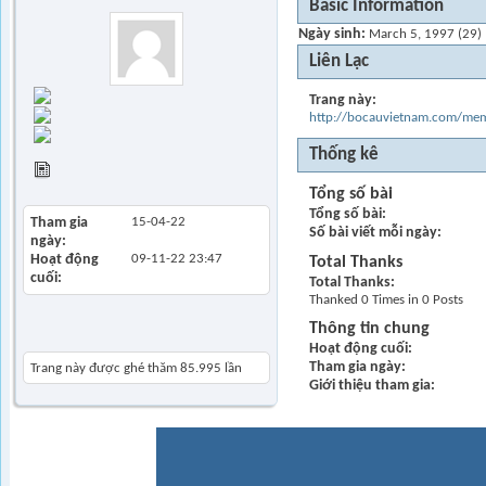
Basic Information
Ngày sinh
March 5, 1997 (29)
Liên Lạc
Trang chủ
Trang này
Find all posts
http://bocauvietnam.com/m
Find all started
threads
Thống kê
View Articles
Tổng số bài
Tổng số bài
Tham gia
15-04-22
Số bài viết mỗi ngày
ngày
Hoạt động
09-11-22
23:47
Total Thanks
cuối
Total Thanks
Thanked 0 Times in 0 Posts
Thông tin chung
Khách thăm gần đây
Hoạt động cuối
Tham gia ngày
Trang này được ghé thăm
85.995
lần
Giới thiệu tham gia