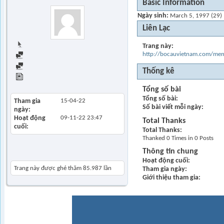
Basic Information
Ngày sinh
March 5, 1997 (29)
Liên Lạc
Trang chủ
Trang này
http://bocauvietnam.com/m
Find all posts
Find all started threads
Thống kê
View Articles
Tổng số bài
Tổng số bài
Tham gia
15-04-22
Số bài viết mỗi ngày
ngày
Hoạt động
09-11-22
23:47
Total Thanks
cuối
Total Thanks
Thanked 0 Times in 0 Posts
Thông tin chung
Khách thăm gần đây
Hoạt động cuối
Trang này được ghé thăm
85.987
lần
Tham gia ngày
Giới thiệu tham gia