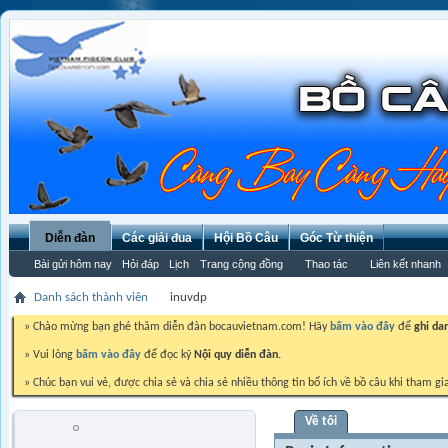
Diễn đàn
Các giải đua
Hội Bồ Câu
Góc Từ thiện
Bài gửi hôm nay
Hỏi đáp
Lịch
Trang cộng đồng
Thao tác
Liên kết nhanh
Danh sách thành viên
inuvdp
» Chào mừng bạn ghé thăm diễn đàn bocauvietnam.com! Hãy
bấm vào đây
để
ghi da
» Vui lòng
bấm vào đây
để đọc kỹ
Nội quy diễn đàn.
» Chúc bạn vui vẻ, được chia sẻ và chia sẻ nhiều thông tin bổ ích về bồ câu khi tham gi
Về tôi
inuvdp
Trứng