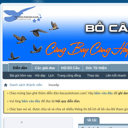
Diễn đàn
Các giải đua
Hội Bồ Câu
Góc Từ thiện
Bài gửi hôm nay
Hỏi đáp
Lịch
Trang cộng đồng
Thao tác
Liên kết nhanh
Danh sách thành viên
inuvdp
» Chào mừng bạn ghé thăm diễn đàn bocauvietnam.com! Hãy
bấm vào đây
để
ghi da
» Vui lòng
bấm vào đây
để đọc kỹ
Nội quy diễn đàn.
» Chúc bạn vui vẻ, được chia sẻ và chia sẻ nhiều thông tin bổ ích về bồ câu khi tham gi
Về tôi
inuvdp
Trứng