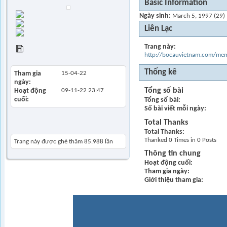
Basic Information
Trang chủ
Ngày sinh
March 5, 1997 (29)
Find all posts
Liên Lạc
Find all started
threads
Trang này
View Articles
http://bocauvietnam.com/m
Thống kê
Tham gia
15-04-22
ngày
Tổng số bài
Hoạt động
09-11-22
23:47
cuối
Tổng số bài
Số bài viết mỗi ngày
Total Thanks
Khách thăm gần đây
Total Thanks
Thanked 0 Times in 0 Posts
Trang này được ghé thăm
85.988
lần
Thông tin chung
Hoạt động cuối
Tham gia ngày
Giới thiệu tham gia