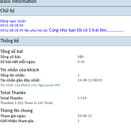
Basic Information
Chữ ký
Đặng ngọc Quân
0915.58.58.99
Cũng như bạn tôi có 1 trái tim...............
0932.08.58.99 Yên phụ Hà nội.
Thống kê
Tổng số bài
Tổng số bài
580
Số bài viết mỗi ngày
0,10
Tin nhắn của khách
Tổng tin nhắn
1
Tin nhắn gần đây nhất
24-08-12
08:03
Tin nhắn của khách cho Ngocquan-HN
Total Thanks
Total Thanks
1.510
Thanked 3.503 Times in 547 Posts
Thông tin chung
Tham gia ngày
20-06-11
Giới thiệu tham gia
1