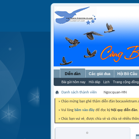
Diễn đàn
Các giải đua
Hội Bồ Câu
Bài gửi hôm nay
Hỏi đáp
Lịch
Trang cộng đồng
Danh sách thành viên
Ngocquan-HN
» Chào mừng bạn ghé thăm diễn đàn bocauvietnam
» Vui lòng
bấm vào đây
để đọc kỹ
Nội quy diễn đàn.
» Chúc bạn vui vẻ, được chia sẻ và chia sẻ nhiều thôn
Ngocquan-HN
Hội trưởng HBCHN