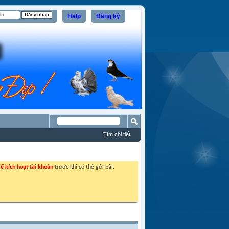
Help
Đăng ký
Tìm chi tiết
ể kích hoạt tài khoản
trước khi có thể gửi bài.