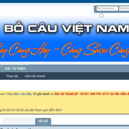
Ghi nhớ?
Góc Từ thiện
Thao tác
Liên kết nhanh
.com! Hãy
bấm vào đây
để
ghi danh
và
liên hệ Chánh-BT -Số ĐT: 090.995.3737 (từ 8h-18h) đ
g tin bổ ích về bồ câu khi tham gia diễn đàn!
Visitor Messages
Về tôi