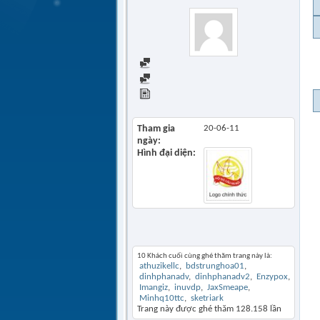
Find all posts
Find all started threads
View Articles
Tham gia
20-06-11
ngày
Hình đại diện
Khách thăm gần đây
10 Khách cuối cùng ghé thăm trang này là:
athuzikellc
bdstrunghoa01
dinhphanadv
dinhphanadv2
Enzypox
Imangiz
inuvdp
JaxSmeape
Minhq10ttc
sketriark
Trang này được ghé thăm
128.158
lần