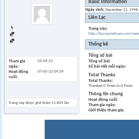
Basic Information
Ngày sinh
December 21, 1996 
Liên Lạc
Trang chủ
Trang này
http://bocauvietnam.com/m
Find all posts
Find all started threads
Thống kê
View Articles
Tổng số bài
Tham gia
25-09-21
Tổng số bài
ngày
Số bài viết mỗi ngày
Hoạt động
07-05-22
09:39
Total Thanks
cuối
Total Thanks
Thanked 0 Times in 0 Posts
Khách thăm gần đây
Thông tin chung
Hoạt động cuối
Trang này được ghé thăm
11.849
lần
Tham gia ngày
Giới thiệu tham gia