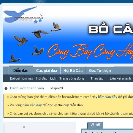
Diễn đàn
Các giải đua
Hội Bồ Câu
Góc Từ thiện
Bài gửi hôm nay
Hỏi đáp
Lịch
Trang cộng đồng
Thao tác
Liên kết nhanh
Danh sách thành viên
ktspa20
» Chào mừng bạn ghé thăm diễn đàn bocauvietnam.com! Hãy
bấm vào đây
để
ghi da
» Vui lòng
bấm vào đây
để đọc kỹ
Nội quy diễn đàn.
» Chúc bạn vui vẻ, được chia sẻ và chia sẻ nhiều thông tin bổ ích về bồ câu khi tham gi
Về tôi
ktspa20
Trứng