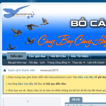
Diễn đàn
Các giải đua
Hội Bồ Câu
Góc Từ thiện
Bài gửi hôm nay
Hỏi đáp
Lịch
Trang cộng đồng
Thao tác
Liên kết nhanh
Danh sách thành viên
muaxuan2879
» Chào mừng bạn ghé thăm diễn đàn bocauvietnam.com! Hãy
bấm vào đây
để
ghi da
» Vui lòng
bấm vào đây
để đọc kỹ
Nội quy diễn đàn.
» Chúc bạn vui vẻ, được chia sẻ và chia sẻ nhiều thông tin bổ ích về bồ câu khi tham gi
Về tôi
muaxuan2879
Trứng