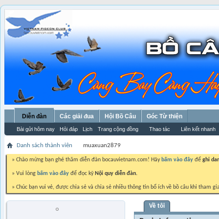
Diễn đàn
Các giải đua
Hội Bồ Câu
Góc Từ thiện
Bài gửi hôm nay
Hỏi đáp
Lịch
Trang cộng đồng
Thao tác
Liên kết nhanh
Danh sách thành viên
muaxuan2879
» Chào mừng bạn ghé thăm diễn đàn bocauvietnam.com! Hãy
bấm vào đây
để
ghi da
» Vui lòng
bấm vào đây
để đọc kỹ
Nội quy diễn đàn.
» Chúc bạn vui vẻ, được chia sẻ và chia sẻ nhiều thông tin bổ ích về bồ câu khi tham gi
Về tôi
muaxuan2879
Trứng