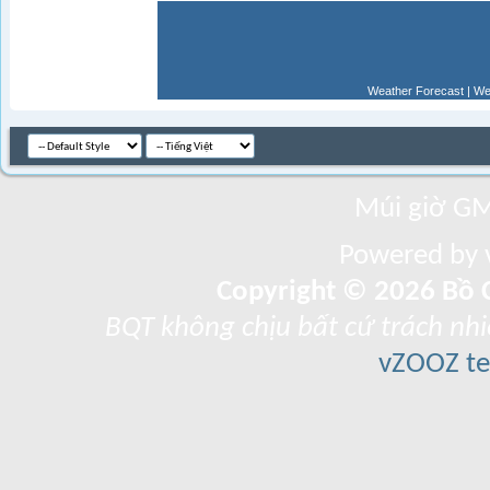
Weather Forecast
|
We
Múi giờ GM
Powered by v
Copyright © 2026 Bồ C
BQT không chịu bất cứ trách nhi
vZOOZ 