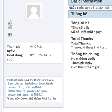
Basic Information
Ngày sinh
July 18, 1980 (46)
Thống kê
Find all posts
Tổng số bài
Find all started
Tổng số bài
threads
Số bài viết mỗi ngày
View Articles
Total Thanks
Total Thanks
Tham gia
04-09-21
Thanked 0 Times in 0 Posts
ngày
Thông tin chung
Hoạt động
09-03-24
14:59
Hoạt động cuối
cuối
Tham gia ngày
Giới thiệu tham gia
Khách thăm gần đây
10 Khách cuối cùng ghé thăm trang này là:
BenitoInics
Erniedow
Josephsuh
LeonardTop
MichealMak
NathanBoors
probiv-bot.pro
Stevenpof
Пос
在线时&
Trang này được ghé thăm
70.941
lần