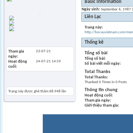
Basic Information
Ngày sinh
September 6, 1987 
Trứng
Liên Lạc
Trang chủ
Find all posts
Trang này
Find all started
http://bocauvietnam.com/m
threads
View Articles
Thống kê
Tham gia
23-07-21
Tổng số bài
ngày
Tổng số bài
Hoạt động
24-07-21
14:59
Số bài viết mỗi ngày
cuối
Total Thanks
Total Thanks
Thanked 0 Times in 0 Posts
Khách thăm gần đây
Thông tin chung
Trang này được ghé thăm
68.948
lần
Hoạt động cuối
Tham gia ngày
Giới thiệu tham gia