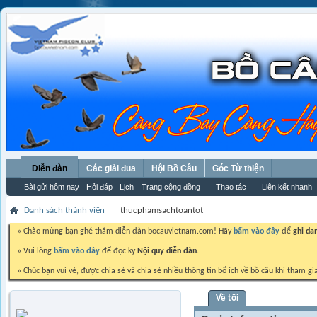
Diễn đàn
Các giải đua
Hội Bồ Câu
Góc Từ thiện
Bài gửi hôm nay
Hỏi đáp
Lịch
Trang cộng đồng
Thao tác
Liên kết nhanh
Danh sách thành viên
thucphamsachtoantot
» Chào mừng bạn ghé thăm diễn đàn bocauvietnam.com! Hãy
bấm vào đây
để
ghi da
» Vui lòng
bấm vào đây
để đọc kỹ
Nội quy diễn đàn.
» Chúc bạn vui vẻ, được chia sẻ và chia sẻ nhiều thông tin bổ ích về bồ câu khi tham gi
Về tôi
thucphamsachtoantot