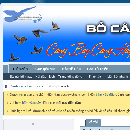
Diễn đàn
Các giải đua
Hội Bồ Câu
Góc Từ thiện
Bài gửi hôm nay
Hỏi đáp
Lịch
Trang cộng đồng
Thao tác
Liên kết nhanh
Danh sách thành viên
dinhphanadv
» Chào mừng bạn ghé thăm diễn đàn bocauvietnam.com! Hãy
bấm vào đây
để
ghi da
» Vui lòng
bấm vào đây
để đọc kỹ
Nội quy diễn đàn.
» Chúc bạn vui vẻ, được chia sẻ và chia sẻ nhiều thông tin bổ ích về bồ câu khi tham gi
Về tôi
dinhphanadv
Trứng