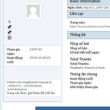
Basic Information
Ngày sinh
March 5, 1997 (29)
Liên Lạc
Trang chủ
Trang này
http://bocauvietnam.com/m
Find all posts
Find all started threads
Thống kê
View Articles
Tổng số bài
Tổng số bài
Tham gia
13-07-21
Số bài viết mỗi ngày
ngày
Hoạt động
29-02-24
20:22
Total Thanks
cuối
Total Thanks
Thanked 0 Times in 0 Posts
Thông tin chung
Khách thăm gần đây
Hoạt động cuối
3 Khách cuối cùng ghé thăm trang này là:
Tham gia ngày
caitien911
inuvdinhphan
Giới thiệu tham gia
kd40dinhphan
Trang này được ghé thăm
88.238
lần