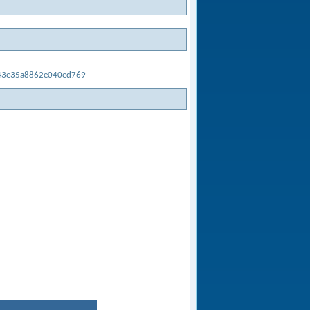
e43e35a8862e040ed769