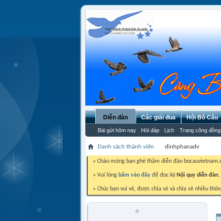
Diễn đàn
Các giải đua
Hội Bồ Câu
Bài gửi hôm nay
Hỏi đáp
Lịch
Trang cộng đồng
Danh sách thành viên
dinhphanadv
» Chào mừng bạn ghé thăm diễn đàn bocauvietnam
» Vui lòng
bấm vào đây
để đọc kỹ
Nội quy diễn đàn.
» Chúc bạn vui vẻ, được chia sẻ và chia sẻ nhiều thôn
dinhphanadv
Trứng