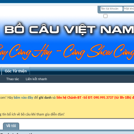
Ghi nhớ?
Góc Từ thiện
Thao tác
Liên kết nhanh
.com! Hãy
bấm vào đây
để
ghi danh
và
liên hệ Chánh-BT -Số ĐT: 090.995.3737 (từ 8h-18h) đ
g tin bổ ích về bồ câu khi tham gia diễn đàn!
Về tôi