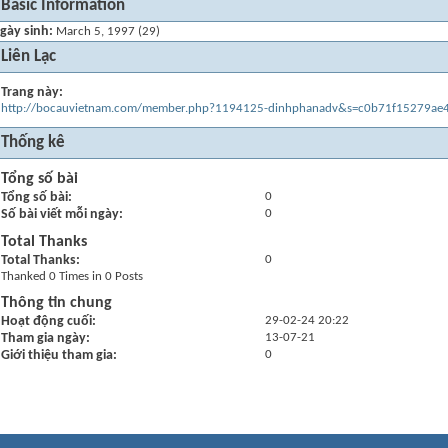
Basic Information
gày sinh
March 5, 1997 (29)
Liên Lạc
Trang này
http://bocauvietnam.com/member.php?1194125-dinhphanadv&s=c0b71f15279a
Thống kê
Tổng số bài
Tổng số bài
0
Số bài viết mỗi ngày
0
Total Thanks
Total Thanks
0
Thanked 0 Times in 0 Posts
Thông tin chung
Hoạt động cuối
29-02-24
20:22
Tham gia ngày
13-07-21
Giới thiệu tham gia
0