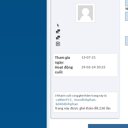
N
Trang chủ
Find all posts
Find all started threads
View Articles
Tham gia
13-07-21
ngày
Hoạt động
29-02-24
20:22
cuối
Khách thăm gần đây
3 Khách cuối cùng ghé thăm trang này là:
caitien911
inuvdinhphan
kd40dinhphan
Trang này được ghé thăm
88.236
lần