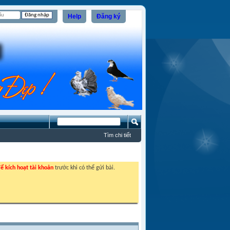
Help
Đăng ký
Tìm chi tiết
ể kích hoạt tài khoản
trước khi có thể gửi bài.