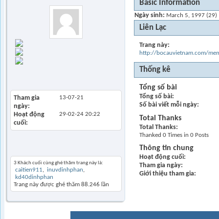
Basic Information
Ngày sinh
March 5, 1997 (29)
Liên Lạc
Trang chủ
Trang này
Find all posts
http://bocauvietnam.com/m
Find all started
threads
Thống kê
View Articles
Tổng số bài
Tổng số bài
Tham gia
13-07-21
Số bài viết mỗi ngày
ngày
Hoạt động
29-02-24
20:22
Total Thanks
cuối
Total Thanks
Thanked 0 Times in 0 Posts
Thông tin chung
Khách thăm gần đây
Hoạt động cuối
3 Khách cuối cùng ghé thăm trang này là:
Tham gia ngày
caitien911
inuvdinhphan
Giới thiệu tham gia
kd40dinhphan
Trang này được ghé thăm
88.246
lần