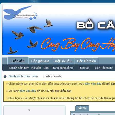
Diễn đàn
Các giải đua
Hội Bồ Câu
Góc Từ thiện
Bài gửi hôm nay
Hỏi đáp
Lịch
Trang cộng đồng
Thao tác
Liên kết nhanh
Danh sách thành viên
dinhphanadv
» Chào mừng bạn ghé thăm diễn đàn bocauvietnam.com! Hãy
bấm vào đây
để
ghi da
» Vui lòng
bấm vào đây
để đọc kỹ
Nội quy diễn đàn.
» Chúc bạn vui vẻ, được chia sẻ và chia sẻ nhiều thông tin bổ ích về bồ câu khi tham gi
Về tôi
dinhphanadv
Trứng