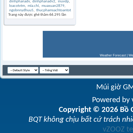
dinhphanadv
dinhphanadv2
inuvdp
loacotvtm
mia.chi
muaxuan2879
ngobnnydhuu5
thucphamsachtoantot
Trang này được ghé thăm
66.295
lần
Weather Forecast
|
We
Múi giờ GM
Powered by v
Copyright © 2026 Bồ C
BQT không chịu bất cứ trách nhi
vZOOZ 