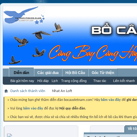
Diễn đàn
Các giải đua
Hội Bồ Câu
Góc Từ thiện
Bài gửi hôm nay
Hỏi đáp
Lịch
Trang cộng đồng
Thao tác
Liên kết nhanh
Danh sách thành viên
Nhat An Loft
» Chào mừng bạn ghé thăm diễn đàn bocauvietnam.com! Hãy
bấm vào đây
để
ghi da
» Vui lòng
bấm vào đây
để đọc kỹ
Nội quy diễn đàn.
» Chúc bạn vui vẻ, được chia sẻ và chia sẻ nhiều thông tin bổ ích về bồ câu khi tham gi
Visitor Messages
Về tô
Nhat An Loft