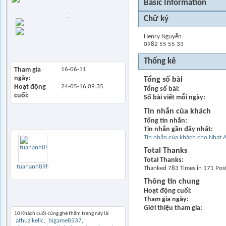
Basic Information
Chim 2 năm tuổi
Chữ ký
Find all posts
Find all started
Henry Nguyễn
threads
0982 55 55 33
View Articles
Thống kê
Tham gia
16-06-11
ngày
Tổng số bài
Hoạt động
24-05-16
09:35
Tổng số bài
cuối
Số bài viết mỗi ngày
Tin nhắn của khách
Tổng tin nhắn
1
Bạn bè
Thêm
Tin nhắn gần đây nhất
Tin nhắn của khách cho Nhat A
Total Thanks
Total Thanks
tuananh89hp
Thanked 783 Times in 171 Pos
Thông tin chung
Hoạt động cuối
Tham gia ngày
Khách thăm gần đây
Giới thiệu tham gia
10 Khách cuối cùng ghé thăm trang này là:
athuzikellc
bigame8537